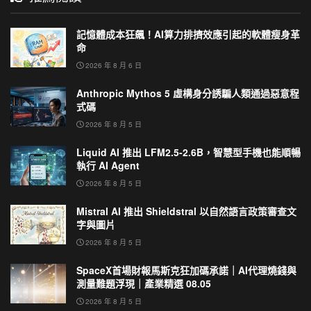
記憶體成本狂飆！AI算力排擠效應引起的軟體瘦身革
命
2026 年 8 月 6 日
Anthropic Mythos 5 虛構身分誘騙人類通過惡意程
式碼
2026 年 8 月 5 日
Liquid AI 推出 LFM2.5-2.6B，智慧型手機也能順暢
執行 AI Agent
2026 年 8 月 5 日
Mistral AI 推出 Shieldstral 以自然語言政策審查文
字與圖片
2026 年 8 月 5 日
SpaceX首場財報馬斯克狂加碼承諾｜AI代理燒錢與
測量難題浮現｜產業精選 08.05
2026 年 8 月 5 日