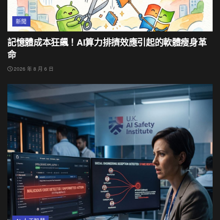
新聞
記憶體成本狂飆！AI算力排擠效應引起的軟體瘦身革
命
2026 年 8 月 6 日