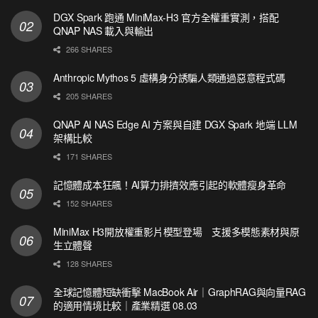
DGX Spark 跑通 MiniMax-H3 官方全權重實測，搭配
QNAP NAS 載入與輸出
266 SHARES
Anthropic Mythos 5 虛構身分誘騙人類通過惡意程式碼
205 SHARES
QNAP AI NAS Edge AI 方案與自建 DGX Spark 地端 LLM
架構比較
171 SHARES
記憶體成本狂飆！AI算力排擠效應引起的軟體瘦身革命
152 SHARES
MiniMax H3開放權重影片模型登場 支援多模態素材與原
生立體聲
128 SHARES
全球記憶體短缺衝擊 MacBook Air｜GraphRAG與向量RAG
的適用情境比較｜產業精選 08.03