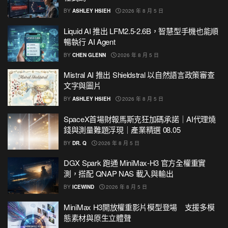
BY
ASHLEY HSIEH
2026 年 8 月 5 日
Liquid AI 推出 LFM2.5-2.6B，智慧型手機也能順
暢執行 AI Agent
BY
CHEN GLENN
2026 年 8 月 5 日
Mistral AI 推出 Shieldstral 以自然語言政策審查
文字與圖片
BY
ASHLEY HSIEH
2026 年 8 月 5 日
SpaceX首場財報馬斯克狂加碼承諾｜AI代理燒
錢與測量難題浮現｜產業精選 08.05
BY
DR. Q
2026 年 8 月 5 日
DGX Spark 跑通 MiniMax-H3 官方全權重實
測，搭配 QNAP NAS 載入與輸出
BY
ICEWIND
2026 年 8 月 5 日
MiniMax H3開放權重影片模型登場 支援多模
態素材與原生立體聲