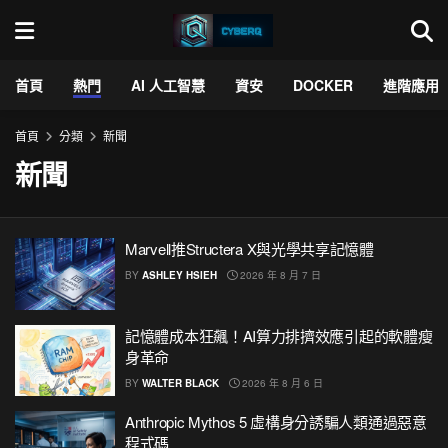
首頁
熱門
AI 人工智慧
資安
DOCKER
進階應用
首頁
分類
新聞
新聞
Marvell推Structera X與光學共享記憶體
BY
ASHLEY HSIEH
2026 年 8 月 7 日
記憶體成本狂飆！AI算力排擠效應引起的軟體瘦
身革命
BY
WALTER BLACK
2026 年 8 月 6 日
Anthropic Mythos 5 虛構身分誘騙人類通過惡意
程式碼