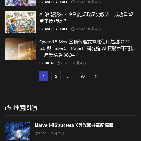
BY
ASHLEY HSIEH
2026 年 8 月 4 日
AI 浪潮襲來，企業能記取歷史教訓，成功重塑
勞工技能嗎？
BY
ASHLEY HSIEH
2026 年 8 月 4 日
Qwen3.8-Max 宣稱代理式電腦使用超越 GPT-
5.6 與 Fable 5｜Palantir 稱先進 AI 實驗室不可信
｜產業精選 08.04
BY
DR. Q
2026 年 8 月 4 日
1
2
…
70
推薦閱讀
Marvell推Structera X與光學共享記憶體
2026 年 8 月 7 日