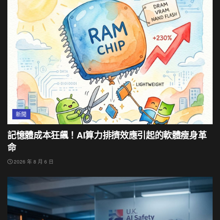
新聞
記憶體成本狂飆！AI算力排擠效應引起的軟體瘦身革
命
2026 年 8 月 6 日