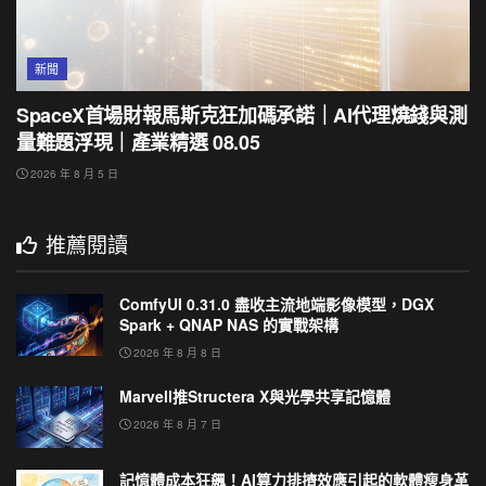
新聞
SpaceX首場財報馬斯克狂加碼承諾｜AI代理燒錢與測
量難題浮現｜產業精選 08.05
2026 年 8 月 5 日
推薦閱讀
ComfyUI 0.31.0 盡收主流地端影像模型，DGX
Spark + QNAP NAS 的實戰架構
2026 年 8 月 8 日
Marvell推Structera X與光學共享記憶體
2026 年 8 月 7 日
記憶體成本狂飆！AI算力排擠效應引起的軟體瘦身革