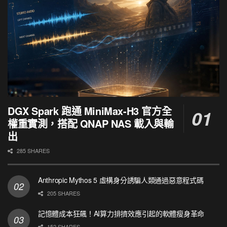
DGX Spark 跑通 MiniMax-H3 官方全
權重實測，搭配 QNAP NAS 載入與輸
出
285 SHARES
Anthropic Mythos 5 虛構身分誘騙人類通過惡意程式碼
205 SHARES
記憶體成本狂飆！AI算力排擠效應引起的軟體瘦身革命
152 SHARES