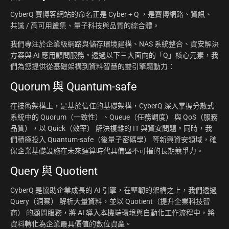
CyberQ 賽博客網站的命名正是 Cyber + Q ，是賽博網路、資訊、
共識 / 高可用叢集、量子科技與品質的綜合體。
我們專注於企業級網路與儲存環境建構、NAS 系統整合、資安解決
方案與 AI 應用顧問服務。透過以下三大面向的「Q」核心元素，我
們為您提供從基礎架構到資料智慧的雙引擎驅動力：
Quorum 與 Quantum-safe
在技術架構上，是基於信任的基礎架構，CyberQ 深入掌握分散式
系統中的 Quorum（一致性）、Queue（任務調度） 與 QoS（服務
品質），以 Quick（效率） 解決複雜的 IT 與資安問題。同時，我
們積極投入 Quantum-safe（後量子密碼學） 等新興資安領域，確
保企業基礎設施在未來運算時代具備堅不可摧的長期競爭力。
Query 與 Quotient
CyberQ 是協助企業成長的 AI 引擎，在堅韌的架構之上，我們透過
Query（洞察） 解析大量資料，並以 Quotient（提升企業科技智
商） 的顧問服務，將 AI 導入本機端環境與自動化工作流程中，將
資料轉化為企業最具價值的數位資產。