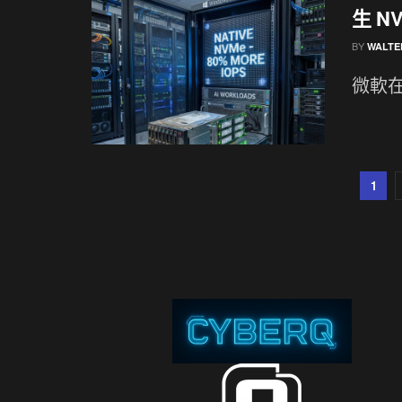
生 NV
BY
WALTE
微軟在
1