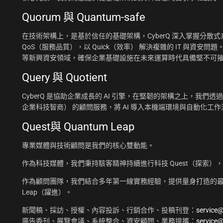
Quorum 與 Quantum-safe
在技術架構上，是基於信任的基礎架構，CyberQ 深入掌握分散式系統
QoS（服務品質），以 Quick（效率） 解決複雜的 IT 與資安問題
等新興資安領域，確保企業基礎設施在未來運算時代具備堅不可
Query 與 Quotient
CyberQ 是協助企業成長的 AI 引擎，在堅韌的架構之上，我們透過 Q
企業科技智商） 的顧問服務，將 AI 導入本機端環境與自動化
Quest與 Quantum Leap
專業媒體與技術顧問是我們的核心雙動能。
作為科技媒體，我們秉持駭客精神持續進行科技 Quest（探索）
作為顧問團隊，我們結合多年第一線實務經驗，提供量身打造的最佳
Leap（躍進）。
新聞稿、採訪、授權、內容投訴、行銷合作、投稿刊登：
service
廣告委刊、展覽會議、系統整合、資安顧問、業務提攜：
service