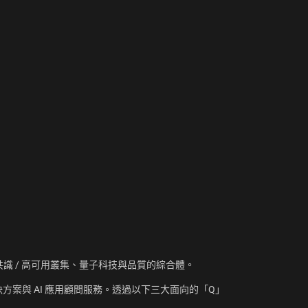
資訊、共識 / 高可用叢集、量子科技與品質的綜合體。
方案與 AI 應用顧問服務。透過以下三大面向的「Q」
：