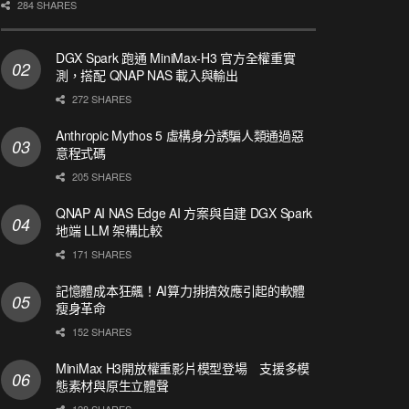
284 SHARES
DGX Spark 跑通 MiniMax-H3 官方全權重實
測，搭配 QNAP NAS 載入與輸出
272 SHARES
Anthropic Mythos 5 虛構身分誘騙人類通過惡
意程式碼
205 SHARES
QNAP AI NAS Edge AI 方案與自建 DGX Spark
地端 LLM 架構比較
171 SHARES
記憶體成本狂飆！AI算力排擠效應引起的軟體
瘦身革命
152 SHARES
MiniMax H3開放權重影片模型登場 支援多模
態素材與原生立體聲
128 SHARES