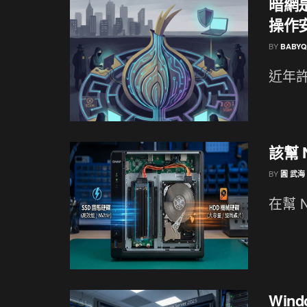
暗網是
操作
BY
BABYQ
近年許
該幫 
BY
圓 武海
在幫 
Win