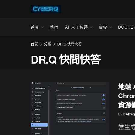
首頁
熱門
AI 人工智慧
資安
DOCKE
首頁
分類
DR.Q 快問快答
DR.Q 快問快答
地端 
Chro
資源
BY
BABYQ
當生成