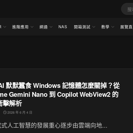
R
進階應用
網通
NAS
開箱測試
教學
展覽直
AI 默默蠶食 Windows 記憶體怎麼關掉？從
me Gemini Nano 到 Copilot WebView2 的
衝擊解析
2026 年 6 月 4 日
式人工智慧的發展重心逐步由雲端向地...