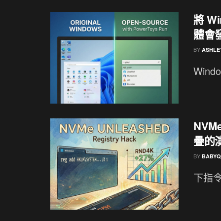
將 W
體會
BY
ASHLE
Win
NVM
疊的演
BY
BABYQ
下指令去