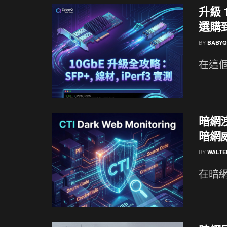
升級 
選購到
BY
BABYQ
在這個
暗網洩
暗網
BY
WALTE
在暗網