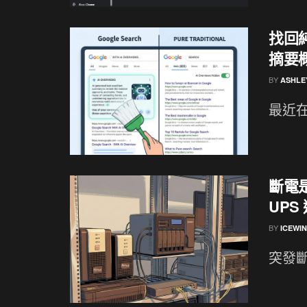
找回純
摘要
BY
ASHLE
最近在
斷電是
UPS
BY
ICEWI
突發斷