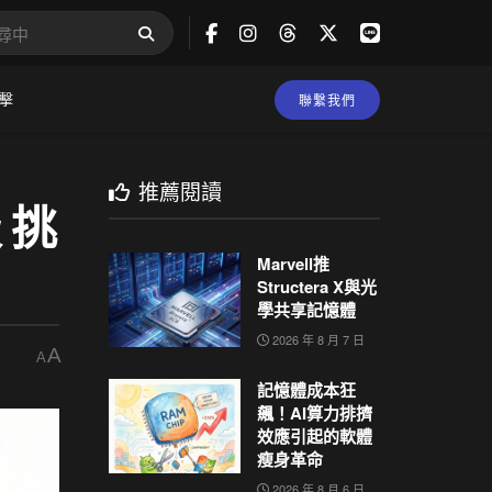
擊
聯繫我們
推薦閱讀
級 挑
Marvell推
Structera X與光
學共享記憶體
2026 年 8 月 7 日
A
A
記憶體成本狂
飆！AI算力排擠
效應引起的軟體
瘦身革命
2026 年 8 月 6 日