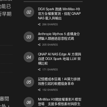
功能已
DGX Spark 跑通 MiniMax-H3
進行早期
官方全權重實測，搭配 QNAP
NAS 載入與輸出
266 SHARES
Anthropic Mythos 5 虛構身分
誘騙人類通過惡意程式碼
205 SHARES
QNAP AI NAS Edge AI 方案與
自建 DGX Spark 地端 LLM 架
構比較
171 SHARES
記憶體成本狂飆！AI算力排擠
效應引起的軟體瘦身革命
152 SHARES
k 審閱
MiniMax H3開放權重影片模型
登場 支援多模態素材與原生
此外，