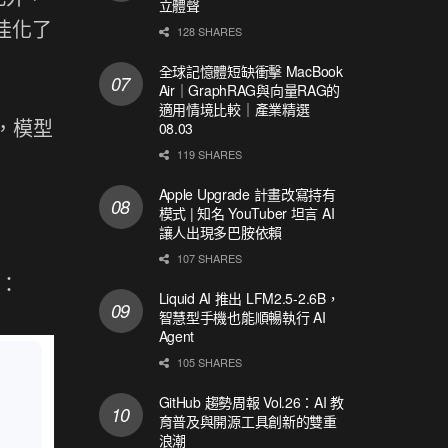
立體聲
最佳化了
128 SHARES
全球記憶體短缺衝擊 MacBook
Air｜GraphRAG與向量RAG的
適用情境比較｜產業精選
圖，模型
08.03
119 SHARES
Apple Upgrade 計畫改寫持有
模式 | 知名 YouTuber 坦言 AI
讓人出現多巴胺依賴
107 SHARES
績：
Liquid AI 推出 LFM2.5-2.6B，
智慧型手機也能順暢執行 AI
Agent
105 SHARES
GitHub 趨勢周報 Vol.26：AI 教
育普及與開源工具創新的雙重
浪潮