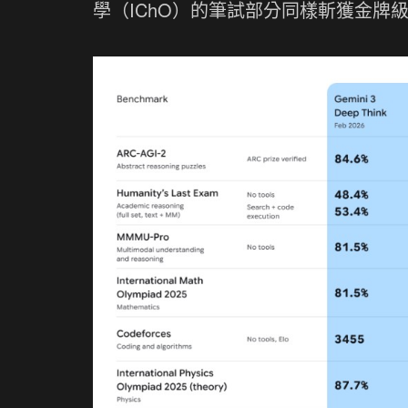
學（IChO）的筆試部分同樣斬獲金牌