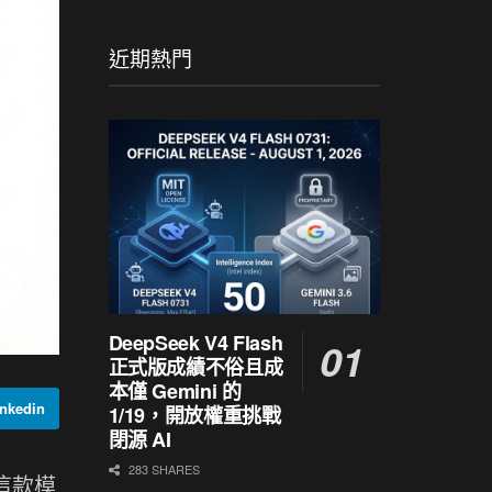
近期熱門
DeepSeek V4 Flash
正式版成績不俗且成
本僅 Gemini 的
nkedin
1/19，開放權重挑戰
閉源 AI
283 SHARES
。這款模