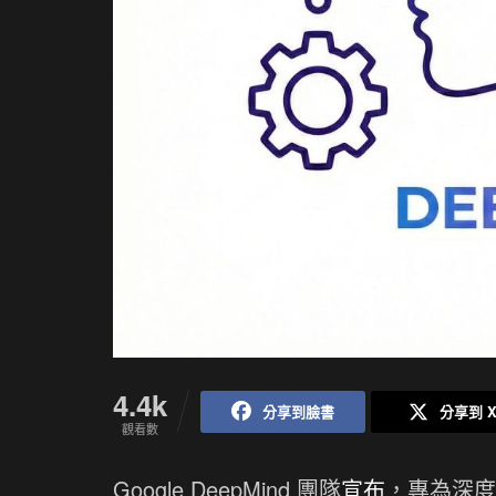
4.4k
分享到臉書
分享到 
觀看數
Google DeepMind 團隊
宣布
，專為深度推