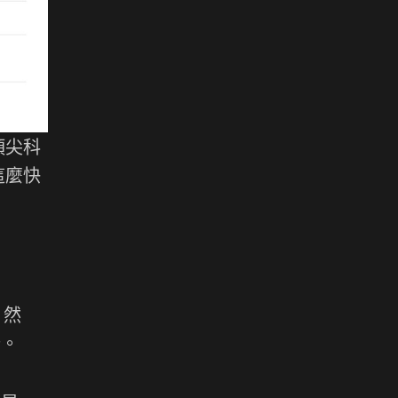
頂尖科
這麼快
。然
分。