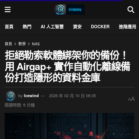
首頁
熱門
AI 人工智慧
資安
DOCKER
進階應用
首頁
教學
NAS
拒絕勒索軟體綁架你的備份！
用 Airgap+ 實作自動化離線備
份打造隱形的資料金庫
by
Icewind
2026 年 02 月 10 日 08:35
A
A
閱讀時間: 6 分鐘