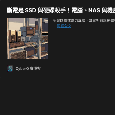
斷電是 SSD 與硬碟殺手！電腦、NAS 與機
突發斷電或電力異常，其實對資訊硬體中
斷
…
閱讀全文
電
是
SSD
與
硬
碟
殺
CyberQ 賽博客
手！
電
腦、
NAS
與
機
房
的
UPS