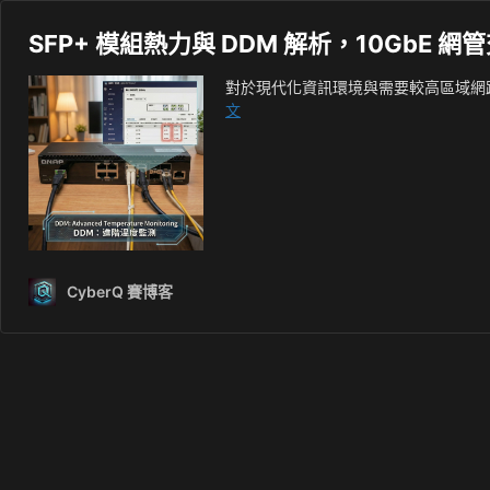
SFP+ 模組熱力與 DDM 解析，10GbE 網管
對於現代化資訊環境與需要較高區域網路速
SFP+
文
模
組
熱
力
與
DDM
解
CyberQ 賽博客
析，
10GbE
網
管
交
換
器
實
測