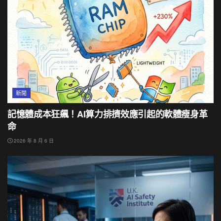
新聞
記憶體成本狂飆！AI算力排擠效應引起的軟體瘦身革
命
2026 年 8 月 6 日