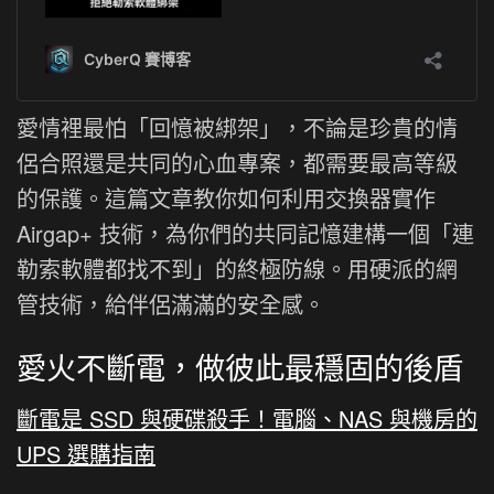
愛情裡最怕「回憶被綁架」，不論是珍貴的情
侶合照還是共同的心血專案，都需要最高等級
的保護。這篇文章教你如何利用交換器實作
Airgap+ 技術，為你們的共同記憶建構一個「連
勒索軟體都找不到」的終極防線。用硬派的網
管技術，給伴侶滿滿的安全感。
愛火不斷電，做彼此最穩固的後盾
斷電是 SSD 與硬碟殺手！電腦、NAS 與機房的
UPS 選購指南