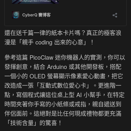
還在送千篇一律的紙本卡片嗎？真正的極客浪
漫是「親手 coding 出來的心意」！
參考這篇 PicoClaw 迷你機器人的實測，你可以
發揮創意，結合 Arduino 或其他開發板，搭配
一個小的 OLED 螢幕顯示像素愛心動畫，把它
改造成一張「互動式數位愛心卡」。更進階一
點，寫個程式讓這位桌上型 AI 小幫手，在特定
時間夾著你手寫的小紙條或戒指，親自遞送到
伴侶面前。這絕對是比任何現成禮物都更充滿
「技術含量」的驚喜！