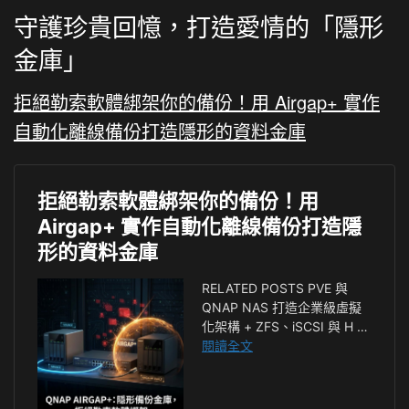
守護珍貴回憶，打造愛情的「隱形
金庫」
拒絕勒索軟體綁架你的備份！用 Airgap+ 實作
自動化離線備份打造隱形的資料金庫