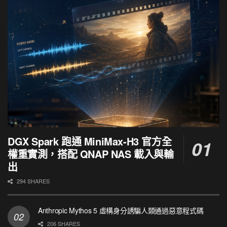
DGX Spark 跑通 MiniMax-H3 官方全
權重實測，搭配 QNAP NAS 載入與輸
出
294 SHARES
Anthropic Mythos 5 虛構身分誘騙人類通過惡意程式碼
206 SHARES