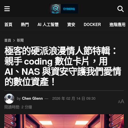
首頁
熱門
AI 人工智慧
資安
DOCKER
進階應用
首頁
新聞
極客的硬派浪漫情人節特輯：
親手 coding 數位卡片，用
AI、NAS 與資安守護我們愛情
的數位資產！
by
Chen Glenn
2026 年 02 月 14 日 09:30
A
A
閱讀時間: 2 分鐘