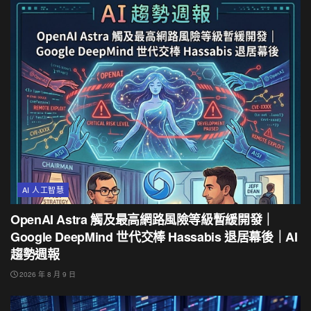
AI 人工智慧
OpenAI Astra 觸及最高網路風險等級暫緩開發｜
Google DeepMind 世代交棒 Hassabis 退居幕後｜AI
趨勢週報
2026 年 8 月 9 日