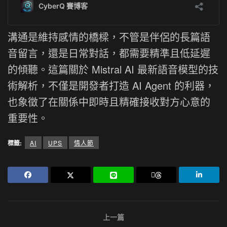
溝通是維持感情的橋樑，不管是伴侶的長篇語
音留言，還是日常對話，都需要精準且低延遲
的傾聽。這篇關於 Mistral AI 最新語音模型的技
術解析，不僅是開發者打造 AI Agent 的利器，
也象徵了在關係中即時且精確接收對方心意的
重要性。
標籤:
AI
UPS
情人節
上一篇