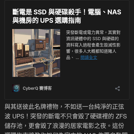
與其送彼此名牌禮物，不如送一台純淨的正弦
波 UPS！突發的斷電不只會毀了硬碟裡的 ZFS
儲存池，更會毀了浪漫的居家電影之夜。這份