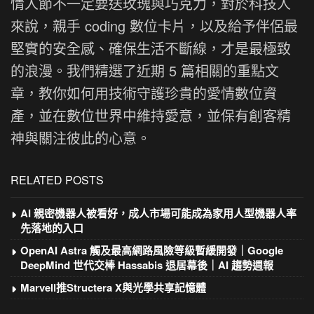
情人節不一定要送玫瑰與巧克力，對於科技人
來說，親手 coding 數位卡片，以及給予伴侶最
堅實的安全感、確保生活不斷線，才是最極致
的浪漫。我們精選了近期 5 篇相關的重點文
章，教你如何用技術守護珍貴的愛情數位資
產，並在數位世界中維持愛意，並保有創客精
神與關注彼此的心意。
RELATED POSTS
AI 親密機器人被看好，成人市場可能成為家用人型機器人率
先落地的入口
OpenAI Astra 觸及最高網路風險等級暫緩開發｜Google
DeepMind 世代交棒 Hassabis 退居幕後｜AI 趨勢週報
Marvell推Structera X與光學共享記憶體