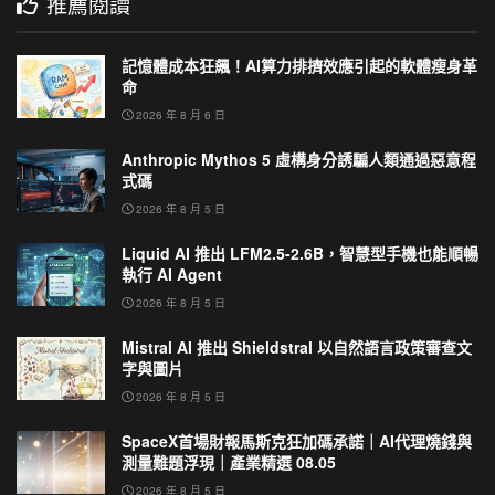
推薦閱讀
記憶體成本狂飆！AI算力排擠效應引起的軟體瘦身革
命
2026 年 8 月 6 日
Anthropic Mythos 5 虛構身分誘騙人類通過惡意程
式碼
2026 年 8 月 5 日
Liquid AI 推出 LFM2.5-2.6B，智慧型手機也能順暢
執行 AI Agent
2026 年 8 月 5 日
Mistral AI 推出 Shieldstral 以自然語言政策審查文
字與圖片
2026 年 8 月 5 日
SpaceX首場財報馬斯克狂加碼承諾｜AI代理燒錢與
測量難題浮現｜產業精選 08.05
2026 年 8 月 5 日