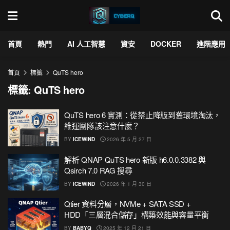
首頁
熱門
AI 人工智慧
資安
DOCKER
進階應用
首頁
標籤
QuTS hero
標籤:
QuTS hero
QuTS hero 6 實測：從禁止降版到舊環境淘汰，
維運團隊該注意什麼？
BY
ICEWIND
2026 年 5 月 27 日
解析 QNAP QuTS hero 新版 h6.0.0.3382 與
Qsirch 7.0 RAG 搜尋
BY
ICEWIND
2026 年 1 月 30 日
Qtier 資料分層，NVMe + SATA SSD +
HDD「三層混合儲存」構築效能與容量平衡
BY
BABYQ
2025 年 12 月 21 日