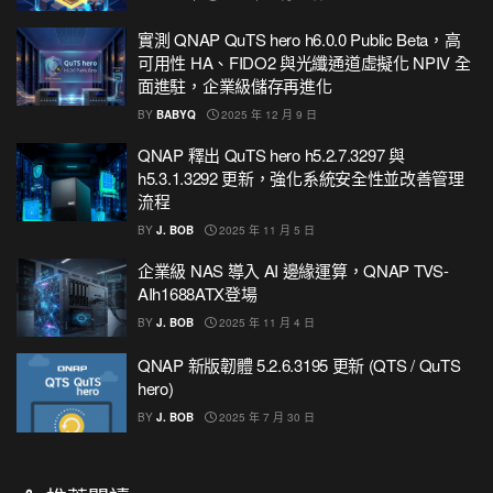
實測 QNAP QuTS hero h6.0.0 Public Beta，高
可用性 HA、FIDO2 與光纖通道虛擬化 NPIV 全
面進駐，企業級儲存再進化
BY
BABYQ
2025 年 12 月 9 日
QNAP 釋出 QuTS hero h5.2.7.3297 與
h5.3.1.3292 更新，強化系統安全性並改善管理
流程
BY
J. BOB
2025 年 11 月 5 日
企業級 NAS 導入 AI 邊緣運算，QNAP TVS-
AIh1688ATX登場
BY
J. BOB
2025 年 11 月 4 日
QNAP 新版韌體 5.2.6.3195 更新 (QTS / QuTS
hero)
BY
J. BOB
2025 年 7 月 30 日