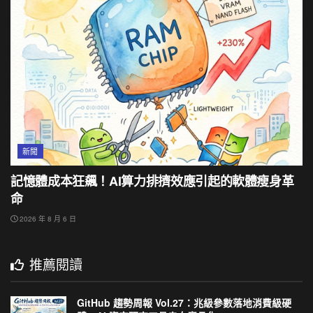
新聞
記憶體成本狂飆！AI算力排擠效應引起的軟體瘦身革
命
2026 年 8 月 6 日
推薦閱讀
GitHub 趨勢周報 Vol.27：兆級參數落地消費級硬