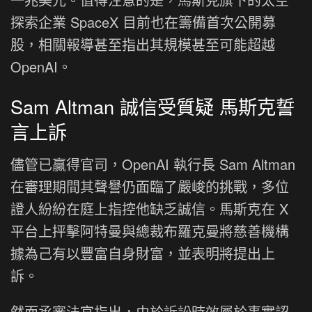
探索企業 SpaceX 目前也在籌備首次公開募
股，相關報導甚至指出其規模甚至可能超越
OpenAI。
Sam Altman 誠信受質疑 馬斯克誓
言上訴
儘管已贏得官司，OpenAI 執行長 Sam Altman
在審理期間其聲譽仍面臨了嚴峻的挑戰，多位
證人紛紛在庭上指控他缺乏誠信。馬斯克在 X
平台上抨擊阿特曼與總裁布羅克曼將慈善機構
據為己有以豐富自身財富，並表明將提出上
訴。
然而承審法官指出，由於訴訟時效屬於事實認