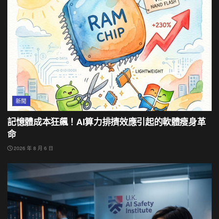
新聞
記憶體成本狂飆！AI算力排擠效應引起的軟體瘦身革
命
2026 年 8 月 6 日