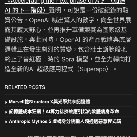
《Accelerating the next phase of AI》（加速
AI 的下一階段）
聲明，可說是一份破紀錄的融
資公告，OpenAI 喊出驚人的數字，向全世界展
露其龐大野心、並再推升軍備競賽為國家級基
礎設施。與此同時，OpenAI 的產品戰略與底層
邏輯正在發生劇烈的質變，包含壯士斷腕般地
終止了曾紅極一時的 Sora 模型，並全力轉向打
造全新的AI 超級應用程式（Superapp）。
RELATED POSTS
Marvell推Structera X與光學共享記憶體
記憶體成本狂飆！AI算力排擠效應引起的軟體瘦身革命
Anthropic Mythos 5 虛構身分誘騙人類通過惡意程式碼