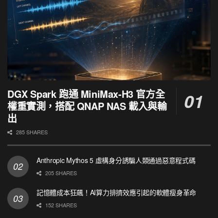
DGX Spark 跑通 MiniMax-H3 官方全
權重實測，搭配 QNAP NAS 載入與輸
出
285 SHARES
Anthropic Mythos 5 虛構身分誘騙人類通過惡意程式碼
205 SHARES
記憶體成本狂飆！AI算力排擠效應引起的軟體瘦身革命
152 SHARES