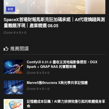
新聞
SpaceX首場財報馬斯克狂加碼承諾｜AI代理燒錢與測
量難題浮現｜產業精選 08.05
2026 年 8 月 5 日
推薦閱讀
ComfyUI 0.31.0 盡收主流地端影像模型，DGX
Spark + QNAP NAS 的實戰架構
2026 年 8 月 8 日
Marvell推Structera X與光學共享記憶體
2026 年 8 月 7 日
記憶體成本狂飆！AI算力排擠效應引起的軟體瘦身革
命