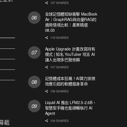
127 SHARES
全球記憶體短缺衝擊 MacBook
Air｜GraphRAG與向量RAG的
適用情境比較｜產業精選
08.03
119 SHARES
Apple Upgrade 計畫改寫持有
模式 | 知名 YouTuber 坦言 AI
讓人出現多巴胺依賴
107 SHARES
記憶體成本狂飆！AI算力排擠
效應引起的軟體瘦身革命
106 SHARES
Liquid AI 推出 LFM2.5-2.6B，
智慧型手機也能順暢執行 AI
Agent
螢幕截
104 SHARES