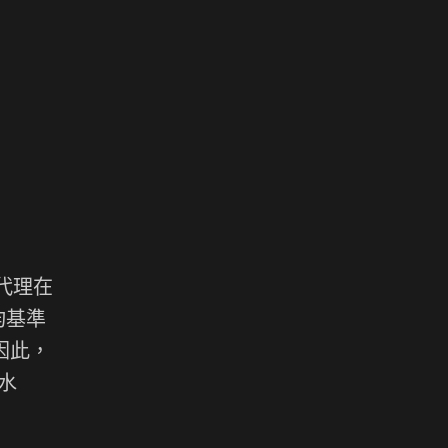
 代理在
均基準
！因此，
水