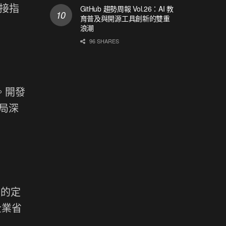
直接指
GitHub 趨勢周報 Vol.26：AI 教
育普及與開源工具創新的雙重
浪潮
96 SHARES
圍。開發
局深
要的定
企業省