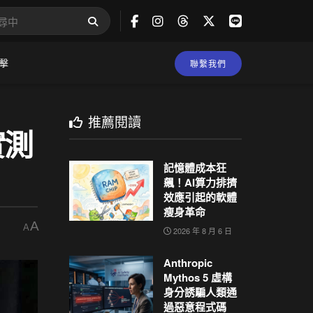
擊
聯繫我們
推薦閱讀
實測
記憶體成本狂
飆！AI算力排擠
效應引起的軟體
瘦身革命
A
A
2026 年 8 月 6 日
Anthropic
Mythos 5 虛構
身分誘騙人類通
過惡意程式碼