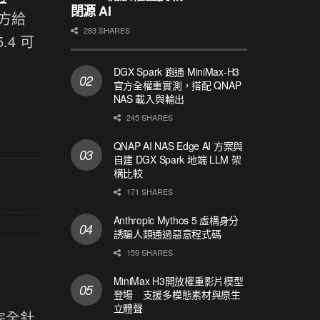
閉源 AI
方給
283 SHARES
4 可
DGX Spark 跑通 MiniMax-H3
官方全權重實測，搭配 QNAP
NAS 載入與輸出
245 SHARES
QNAP AI NAS Edge AI 方案與
自建 DGX Spark 地端 LLM 架
構比較
171 SHARES
Anthropic Mythos 5 虛構身分
誘騙人類通過惡意程式碼
159 SHARES
MiniMax H3開放權重影片模型
登場 支援多模態素材與原生
立體聲
級完全針