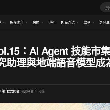
R
進階應用
網通
NAS
開箱測試
教學
展覽直
ol.15：AI Agent 技能市
研究助理與地端語音模型成
新聞
,
程式開發
閱讀時間: 5 分鐘