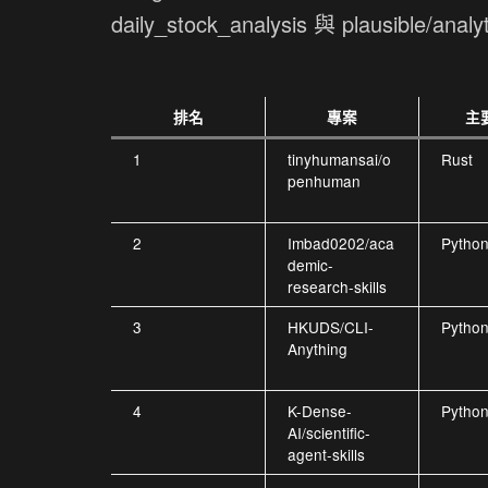
daily_stock_analysis 與 plausible/anal
排名
專案
主
1
tinyhumansai/o
Rust
penhuman
2
Imbad0202/aca
Pytho
demic-
research-skills
3
HKUDS/CLI-
Pytho
Anything
4
K-Dense-
Pytho
AI/scientific-
agent-skills