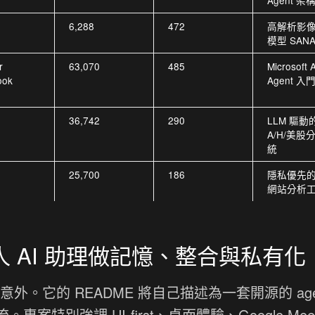
Agent 架
n
6,288
472
高解析影
模型 SAN
r
63,070
485
Microsoft A
ook
Agent 入
n
36,742
290
LLM 驅動
A/H/美股
統
25,700
186
隱私優先
網站分析
 AI 助理做記憶、整合與私有化
外。它的 README 將自己描述為一套開源的 agen
專案特別強調 UI-first、桌面體驗、Google Mee