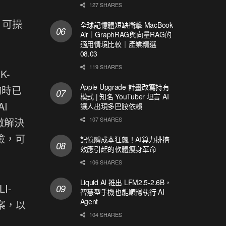
127 SHARES
 可操
全球記憶體短缺衝擊 MacBook
Air｜GraphRAG與向量RAG的
適用情境比較｜產業精選
08.03
119 SHARES
K-
Apple Upgrade 計畫改寫持有
查詢時已
模式 | 知名 YouTuber 坦言 AI
AI
讓人出現多巴胺依賴
107 SHARES
稍微解決
險，可
記憶體成本狂飆！AI算力排擠
效應引起的軟體瘦身革命
106 SHARES
Liquid AI 推出 LFM2.5-2.6B，
I-
智慧型手機也能順暢執行 AI
Agent
等專案，以
104 SHARES