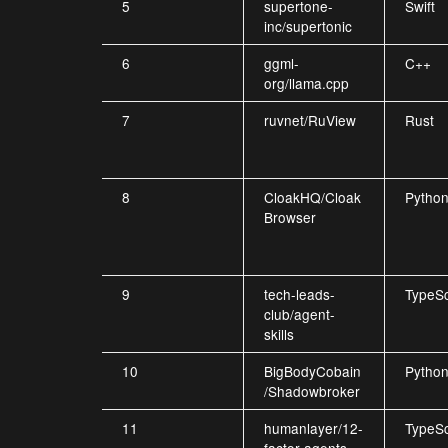
5
supertone-
Swift
inc/supertonic
6
ggml-
C++
org/llama.cpp
7
ruvnet/RuView
Rust
8
CloakHQ/Cloak
Pytho
Browser
9
tech-leads-
TypeSc
club/agent-
skills
10
BigBodyCobain
Pytho
/Shadowbroker
11
humanlayer/12-
TypeSc