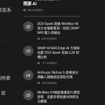
閉源 AI
作技能系
283 SHARES
DGX Spark 跑通 MiniMax-H3
官方全權重實測，搭配 QNAP
NAS 載入與輸出
245 SHARES
QNAP AI NAS Edge AI 方案與
自建 DGX Spark 地端 LLM 架
構比較
171 SHARES
Anthropic Mythos 5 虛構身分
誘騙人類通過惡意程式碼
查詢時累
159 SHARES
、寫
MiniMax H3開放權重影片模型
登場 支援多模態素材與原生
立體聲