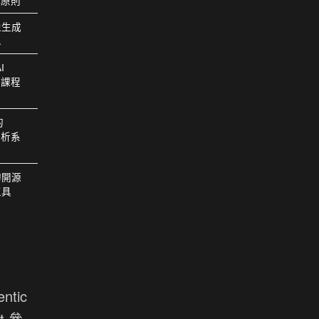
構原則
像生成
A
I
門課程
的
分析系
的開源
工具
tic
t 參