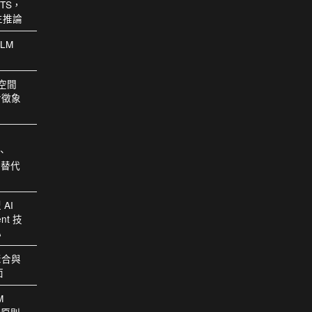
TS，
生推論
LM
號空間
命徵象
m、
t 替代
AI
ent 技
心
聚合與
面
M