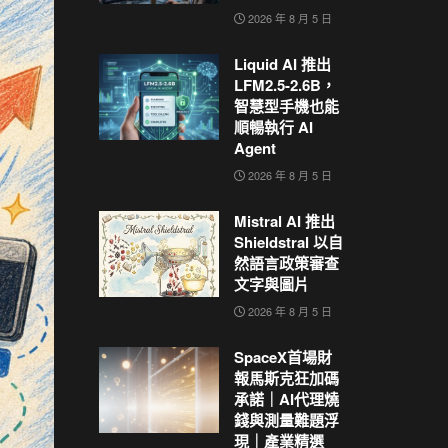
2026 年 8 月 5 日
Liquid AI 推出
LFM2.5-2.6B，
智慧型手機也能
順暢執行 AI
Agent
2026 年 8 月 5 日
Mistral AI 推出
Shieldstral 以自
然語言政策審查
文字與圖片
2026 年 8 月 5 日
SpaceX首場財
報馬斯克狂加碼
承諾｜AI代理燒
錢與測量難題浮
現｜產業精選