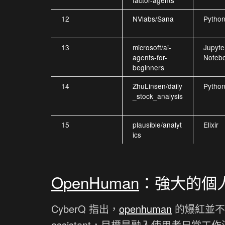
factor-agents
12
NVlabs/Sana
Pytho
13
microsoft/ai-
Jupyte
agents-for-
Noteb
beginners
14
ZhuLinsen/daily
Pytho
_stock_analysis
15
plausible/analyt
Elixir
ics
OpenHuman
：強大的個人
CyberQ 指出，
openhuman
的爆紅並不意
assistant，目標是融入使用者日常工作流。