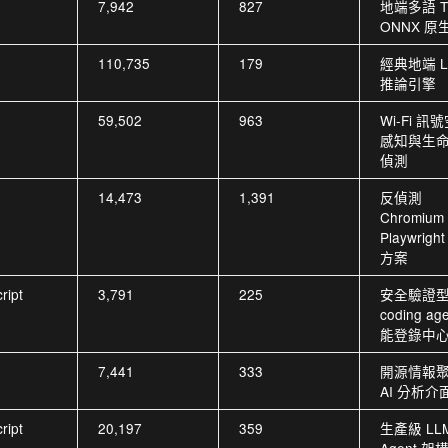
7,942
827
地端多語 T
ONNX 原
110,735
179
經典地端 L
推論引擎
59,502
963
Wi-Fi 訊
感知與生
偵測
n
14,473
1,391
反偵測
Chromiu
Playwrigh
方案
ript
3,791
225
安全驗證型 
coding ag
能登錄中
n
7,441
333
開源情報
AI 分析介
ript
20,197
359
生產級 LL