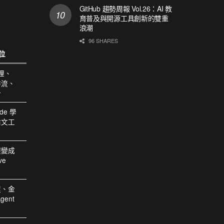
GitHub 趨勢周報 Vol.26：AI 教
育普及與開源工具創新的雙重
浪潮
96 SHARES
位
助理、
作流、
合
ode 學
論文工
體變成
ve
程、金
ent