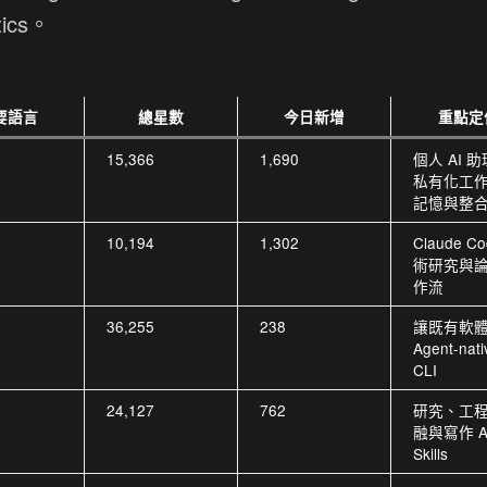
ytics。
要語言
總星數
今日新增
重點定
15,366
1,690
個人 AI 
私有化工
記憶與整
n
10,194
1,302
Claude C
術研究與
作流
n
36,255
238
讓既有軟
Agent-nati
CLI
n
24,127
762
研究、工
融與寫作 Ag
Skills