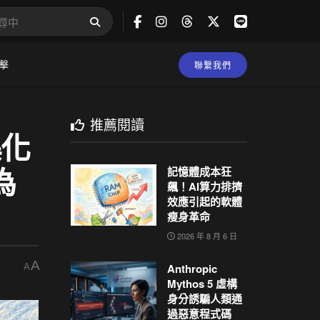
擊
聯繫我們
推薦閱讀
集化
為
記憶體成本狂
飆！AI算力排擠
效應引起的軟體
瘦身革命
2026 年 8 月 6 日
A
Anthropic
A
Mythos 5 虛構
身分誘騙人類通
過惡意程式碼