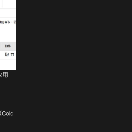
改用
old