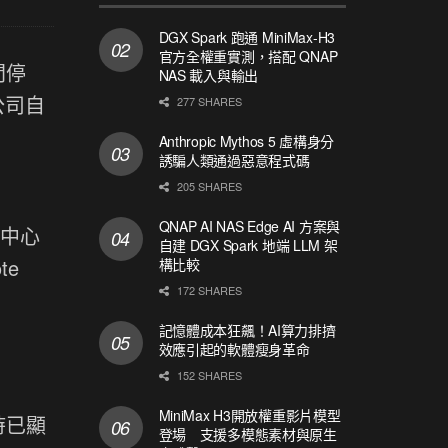
DGX Spark 跑通 MiniMax-H3
官方全權重實測，搭配 QNAP
間停
NAS 載入與輸出
公司自
277 SHARES
Anthropic Mythos 5 虛構身分
誘騙人類通過惡意程式碼
205 SHARES
QNAP AI NAS Edge AI 方案與
三中心
自建 DGX Spark 地端 LLM 架
te
構比較
172 SHARES
記憶體成本狂飆！AI算力排擠
效應引起的軟體瘦身革命
152 SHARES
MiniMax H3開放權重影片模型
時已顯
登場 支援多模態素材與原生