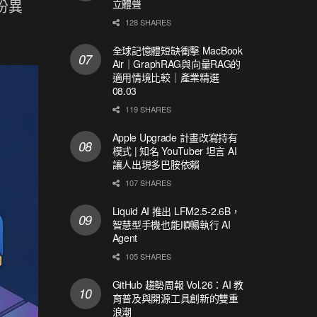
份異
立體聲
128 SHARES
全球記憶體短缺衝擊 MacBook
Air｜GraphRAG與向量RAG的
適用情境比較｜產業精選
08.03
119 SHARES
Apple Upgrade 計畫改寫持有
模式 | 知名 YouTuber 坦言 AI
讓人出現多巴胺依賴
107 SHARES
Liquid AI 推出 LFM2.5-2.6B，
智慧型手機也能順暢執行 AI
Agent
105 SHARES
GitHub 趨勢周報 Vol.26：AI 教
育普及與開源工具創新的雙重
浪潮