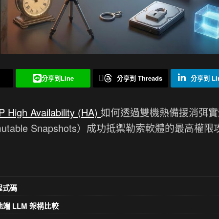
分享到Line
分享到 Threads
分享到 Lin
 High Availability (HA)
如何透過雙機熱備援消弭實
table Snapshots）成功抵禦勒索軟體的最高權
意程式碼
k 地端 LLM 架構比較