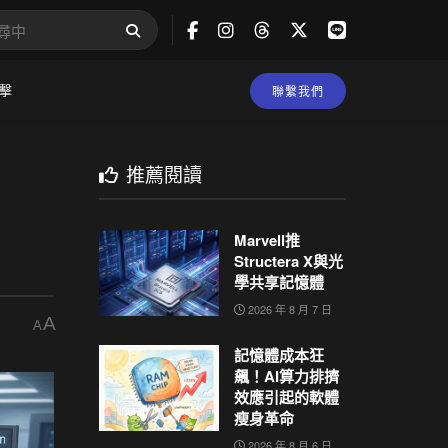
擊
聯繫我們
推薦閱讀
Marvell推
Structera X與光
學共享記憶體
2026 年 8 月 7 日
A
A
記憶體成本狂
飆！AI算力排擠
效應引起的軟體
瘦身革命
2026 年 8 月 6 日