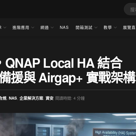
R
進階應用
網通
NAS
開箱測試
教學
展覽直
AP Local HA 結合
冷備援與 Airgap+ 實戰架構
 合規
,
NAS
,
企業解決方案
,
資安
閱讀時間: 4 分鐘