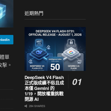
近期熱門
kedin
體單
限攻擊。
DeepSeek V4 Flash
正式版成績不俗且成
本僅 Gemini 的
1/19，開放權重挑戰
閉源 AI
284 SHARES