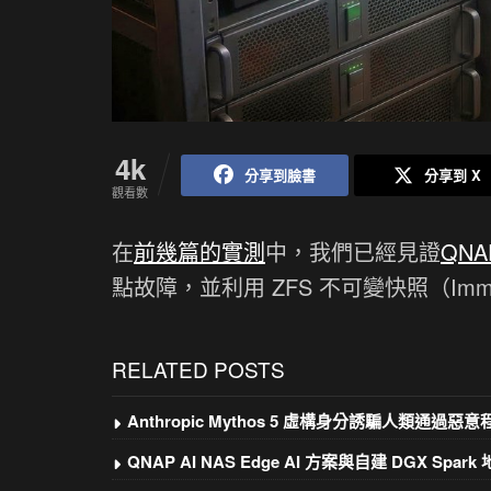
4k
分享到臉書
分享到 X
觀看數
在
前幾篇的實測
中，我們已經見證
QNAP
點故障，並利用 ZFS 不可變快照（Immu
RELATED POSTS
Anthropic Mythos 5 虛構身分誘騙人類通過惡
QNAP AI NAS Edge AI 方案與自建 DGX Spar