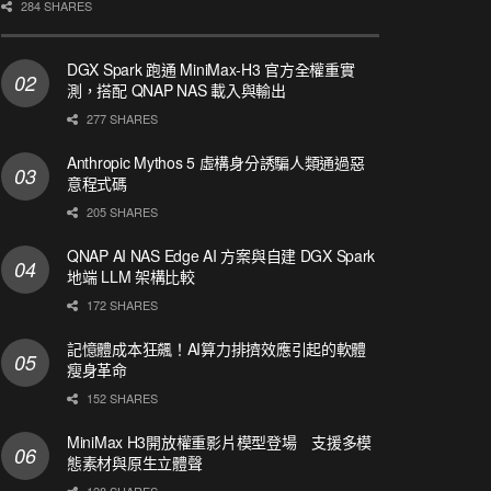
284 SHARES
DGX Spark 跑通 MiniMax-H3 官方全權重實
測，搭配 QNAP NAS 載入與輸出
277 SHARES
Anthropic Mythos 5 虛構身分誘騙人類通過惡
意程式碼
205 SHARES
QNAP AI NAS Edge AI 方案與自建 DGX Spark
地端 LLM 架構比較
172 SHARES
記憶體成本狂飆！AI算力排擠效應引起的軟體
瘦身革命
152 SHARES
MiniMax H3開放權重影片模型登場 支援多模
態素材與原生立體聲
128 SHARES