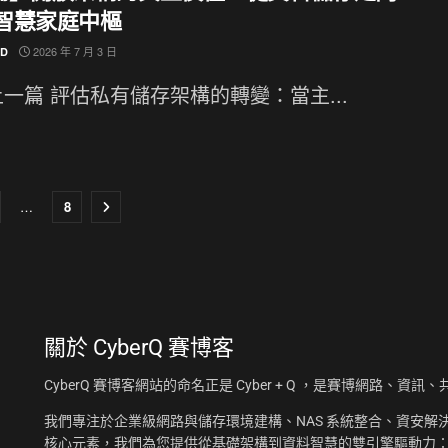
與智慧家庭中樞
2026 年 7 月 3 日
ND
一篇 評估私有儲存架構的轉變：當主...
…
8
關於
CyberQ 賽博客
CyberQ 賽博客網站的命名正是 Cyber + Q ，是賽博網路、
我們專注於企業級網路與儲存環境建構、NAS 系統整合、資安解決
核心元素，我們為您提供從基礎架構到資料智慧的雙引擎驅動力