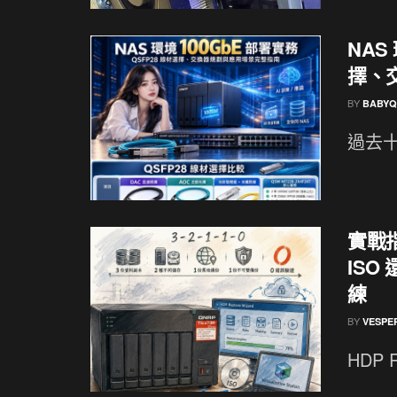
NAS
擇、
BY
BABYQ
過去十
實戰指南
ISO
練
BY
VESPE
HDP R