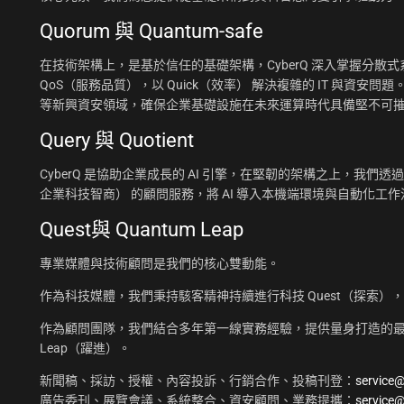
Quorum 與 Quantum-safe
在技術架構上，是基於信任的基礎架構，CyberQ 深入掌握分散式系統
QoS（服務品質），以 Quick（效率） 解決複雜的 IT 與資安問題
等新興資安領域，確保企業基礎設施在未來運算時代具備堅不可
Query 與 Quotient
CyberQ 是協助企業成長的 AI 引擎，在堅韌的架構之上，我們透過 Q
企業科技智商） 的顧問服務，將 AI 導入本機端環境與自動化
Quest與 Quantum Leap
專業媒體與技術顧問是我們的核心雙動能。
作為科技媒體，我們秉持駭客精神持續進行科技 Quest（探索）
作為顧問團隊，我們結合多年第一線實務經驗，提供量身打造的最佳
Leap（躍進）。
新聞稿、採訪、授權、內容投訴、行銷合作、投稿刊登：
service
廣告委刊、展覽會議、系統整合、資安顧問、業務提攜：
service