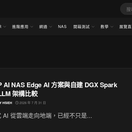
R
進階應用
網通
NAS
開箱測試
教學
展覽直
 AI NAS Edge AI 方案與自建 DGX Spark
LLM 架構比較
2026 年 7 月 31 日
Y HSIEH
 AI 從雲端走向地端，已經不只是...