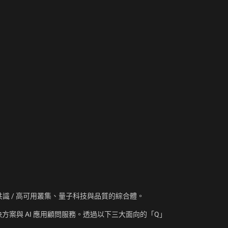
資訊、共識 / 高可用叢集、量子科技與品質的綜合體。
方案與 AI 應用顧問服務。透過以下三大面向的「Q」
：