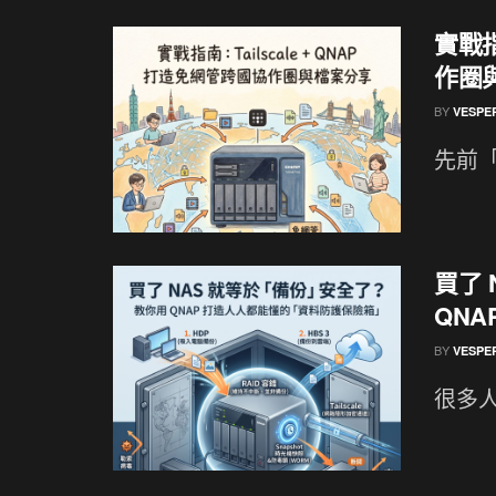
實戰指
作圈
BY
VESPE
先前「別
買了
QN
BY
VESPE
很多人