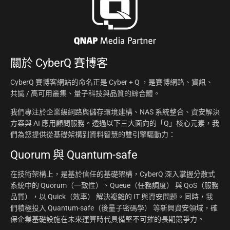
關於
CyberQ 賽博客
CyberQ 賽博客網站的命名正是 Cyber + Q ，是賽博網路、資訊、
共識 / 高可用叢集、量子科技與品質的綜合體。
我們專注於企業級網路與儲存環境建構、NAS 系統整合、資安解決
方案與 AI 應用顧問服務。透過以下三大面向的「Q」核心元素，我
們為您提供從基礎架構到資料智慧的雙引擎驅動力：
Quorum 與 Quantum-safe
在技術架構上，是基於信任的基礎架構，CyberQ 深入掌握分散式
系統中的 Quorum（一致性）、Queue（任務調度） 與 QoS（服務
品質），以 Quick（效率） 解決複雜的 IT 與資安問題。同時，我
們積極投入 Quantum-safe（後量子密碼學） 等新興資安領域，確
保企業基礎設施在未來運算時代具備堅不可摧的長期競爭力。