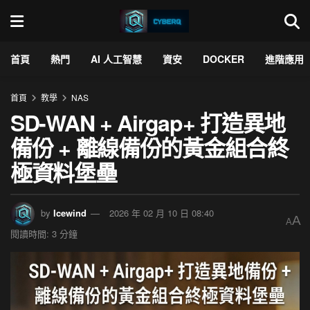
首頁
熱門
AI 人工智慧
資安
DOCKER
進階應用
首頁
教學
NAS
SD-WAN + Airgap+ 打造異地
備份 + 離線備份的黃金組合終
極資料堡壘
by
Icewind
2026 年 02 月 10 日 08:40
A
A
閱讀時間: 3 分鐘