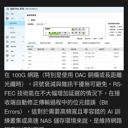
在 100G 網路（特別是使用 DAC 銅纜或長距離
光纖時），訊號衰減與雜訊干擾無可避免。RS-
FEC 技術能在不大幅增加延遲的情況下，在接
收端自動修正傳輸過程中的位元錯誤（Bit
Errors），這對於需要高頻寬且零容錯的 AI 訓
練叢集或高速 NAS 儲存環境來說，是維持網路