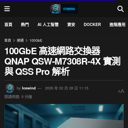
首頁
熱門
AI 人工智慧
資安
DOCKER
進階應用
首頁
網通
100GbE
100GbE 高速網路交換器
QNAP QSW-M7308R-4X 實測
與 QSS Pro 解析
by
Icewind
2026 年 02 月 28 日 11:15
A
A
閱讀時間: 5 分鐘