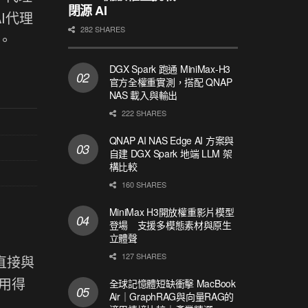
閉源 AI
I代理
282 SHARES
。
DGX Spark 跑通 MiniMax-H3
官方全權重實測，搭配 QNAP
NAS 載入與輸出
222 SHARES
QNAP AI NAS Edge AI 方案與
自建 DGX Spark 地端 LLM 架
構比較
160 SHARES
MiniMax H3開放權重影片模型
登場 支援多模態素材與原生
立體聲
127 SHARES
直接與
用得
全球記憶體短缺衝擊 MacBook
Air｜GraphRAG與向量RAG的