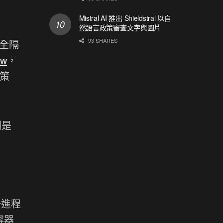
Mistral AI 推出 Shieldstral 以自
然語言政策審查文字與圖片
93 SHARES
全隔
aw
，
策
則是
一進程
容器