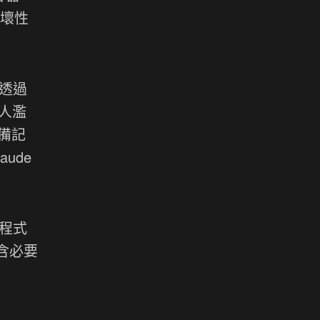
破壞性
。透過
人濫
具備記
ude
改程式
包含必要