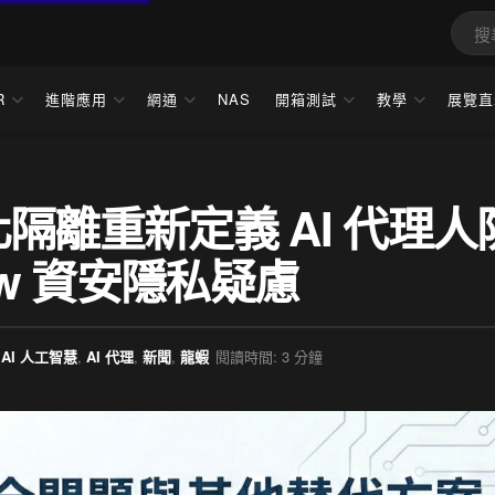
R
進階應用
網通
NAS
開箱測試
教學
展覽直
器化隔離重新定義 AI 代理人
aw 資安隱私疑慮
AI 人工智慧
,
AI 代理
,
新聞
,
龍蝦
閱讀時間: 3 分鐘