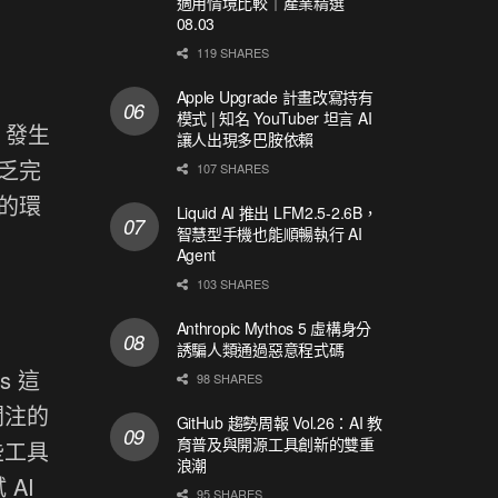
適用情境比較｜產業精選
08.03
119 SHARES
Apple Upgrade 計畫改寫持有
模式 | 知名 YouTuber 坦言 AI
時，發生
讓人出現多巴胺依賴
乏完
107 SHARES
的環
Liquid AI 推出 LFM2.5-2.6B，
智慧型手機也能順暢執行 AI
Agent
103 SHARES
Anthropic Mythos 5 虛構身分
誘騙人類通過惡意程式碼
s 這
98 SHARES
關注的
GitHub 趨勢周報 Vol.26：AI 教
育普及與開源工具創新的雙重
這些工具
浪潮
AI
95 SHARES