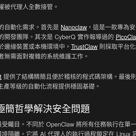
權被代理人全數接管。
的自動化需求。首先是
Nanoclaw
，這是一款專為安
發團隊。其次是 CyberQ 實作報導過的
PicoCl
於邊緣裝置或本機環境中。
TrustClaw
則採取平台化
者無需面對複雜的系統維護工作。
t
提供了結構精簡且便於稽核的程式碼架構。最後
生產等級的自動化流程提供穩固基礎。
離與極簡哲學解決安全問題
受矚目。不同於 OpenClaw 將所有任務執行在單
環境隔離。它將 AI 代理人的執行過程鎖定在 Linux 