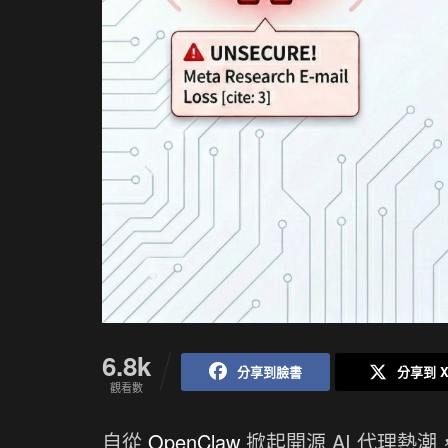
6.8k
分享到臉書
分享到 
觀看數
自從
OpenClaw
掀起開源 AI 代理熱潮