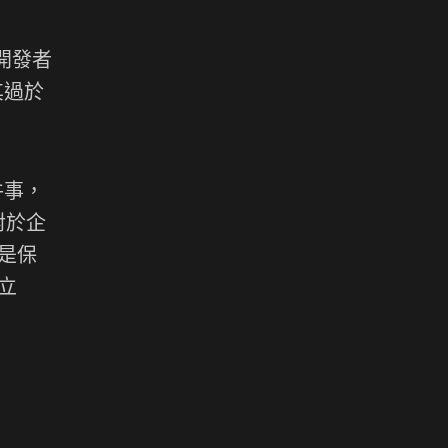
開發者
其過於
件事，
對於企
是保
立