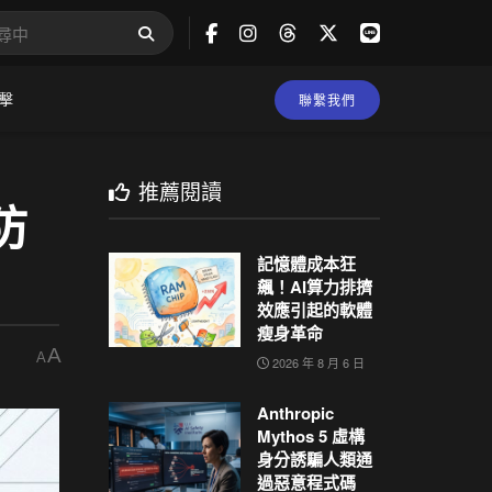
擊
聯繫我們
推薦閱讀
防
記憶體成本狂
飆！AI算力排擠
效應引起的軟體
瘦身革命
A
A
2026 年 8 月 6 日
Anthropic
Mythos 5 虛構
身分誘騙人類通
過惡意程式碼