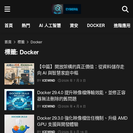
首頁
熱門
AI 人工智慧
資安
DOCKER
進階應用
首頁
標籤
Docker
標籤:
Docker
【中篇】開放架構的真正價值：從資料儲存走
向 AI 與智慧家庭中樞
BY
ICEWIND
2026 年 7 月 3 日
Docker 29.4.0 提升映像檔傳輸效能，並修正容
器無法刪除的舊問題
BY
ICEWIND
2026 年 4 月 8 日
Docker 29.3.0 強化映像檔信任機制、升級 AMD
GPU 支援與開發體驗
BY
ICEWIND
2026 年 3 月 16 日