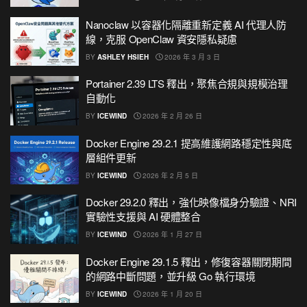
Nanoclaw 以容器化隔離重新定義 AI 代理人防
線，克服 OpenClaw 資安隱私疑慮
BY
ASHLEY HSIEH
2026 年 3 月 3 日
Portainer 2.39 LTS 釋出，聚焦合規與規模治理
自動化
BY
ICEWIND
2026 年 2 月 26 日
Docker Engine 29.2.1 提高維護網路穩定性與底
層組件更新
BY
ICEWIND
2026 年 2 月 5 日
Docker 29.2.0 釋出，強化映像檔身分驗證、NRI
實驗性支援與 AI 硬體整合
BY
ICEWIND
2026 年 1 月 27 日
Docker Engine 29.1.5 釋出，修復容器關閉期間
的網路中斷問題，並升級 Go 執行環境
BY
ICEWIND
2026 年 1 月 20 日