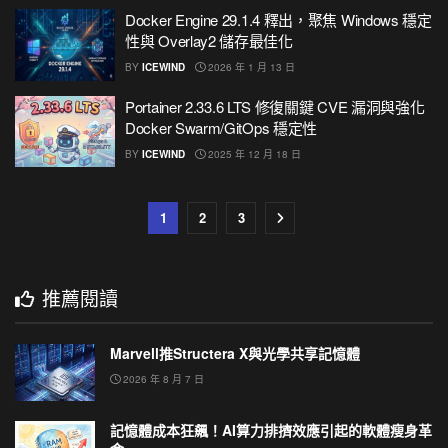
Docker Engine 29.1.4 釋出，聚焦 Windows 穩定
性與 Overlay2 儲存最佳化
BY
ICEWIND
2026 年 1 月 13 日
Portainer 2.33.6 LTS 修復關鍵 CVE 漏洞與強化
Docker Swarm/GitOps 穩定性
BY
ICEWIND
2025 年 12 月 18 日
1
2
3
推薦閱讀
Marvell推Structera X與光學共享記憶體
2026 年 8 月 7 日
記憶體成本狂飆！AI算力排擠效應引起的軟體瘦身革