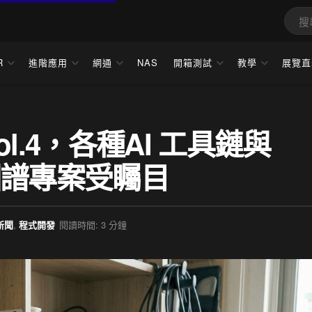
R
進階應用
網通
NAS
開箱測試
教學
展覽直
Vol.4，各種AI 工具鏈與
識圖譜專案受矚目
新聞
,
程式開發
閱讀時間: 3 分鐘