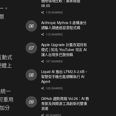
適用情境比較｜產業精選
08.03
之一。
119 SHARES
景
Anthropic Mythos 5 虛構身分
誘騙人類通過惡意程式碼
115 SHARES
Apple Upgrade 計畫改寫持有
模式 | 知名 YouTuber 坦言 AI
讓人出現多巴胺依賴
互動式
107 SHARES
硬體上
Liquid AI 推出 LFM2.5-2.6B，
智慧型手機也能順暢執行 AI
Agent
103 SHARES
提供統一
重可重用
GitHub 趨勢周報 Vol.26：AI 教
育普及與開源工具創新的雙重
大加分
浪潮
95 SHARES