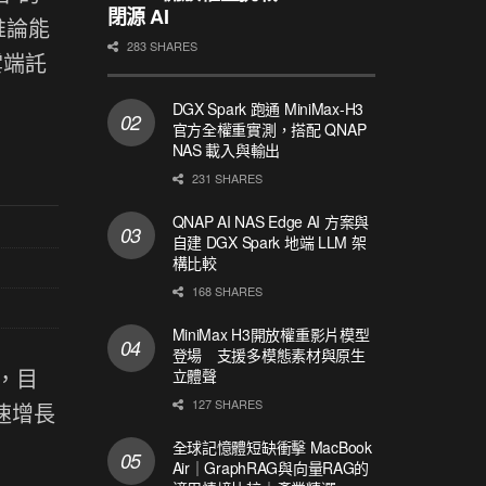
閉源 AI
推論能
283 SHARES
雲端託
DGX Spark 跑通 MiniMax-H3
官方全權重實測，搭配 QNAP
NAS 載入與輸出
231 SHARES
QNAP AI NAS Edge AI 方案與
自建 DGX Spark 地端 LLM 架
構比較
168 SHARES
MiniMax H3開放權重影片模型
登場 支援多模態素材與原生
出，目
立體聲
127 SHARES
速增長
全球記憶體短缺衝擊 MacBook
Air｜GraphRAG與向量RAG的