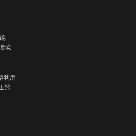
效能
產環境
，還利用
群正努