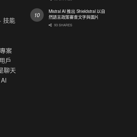
Mistral AI 推出 Shieldstral 以自
然語言政策審查文字與圖片
 技能
93 SHARES
源專案
替用戶
是聊天
AI