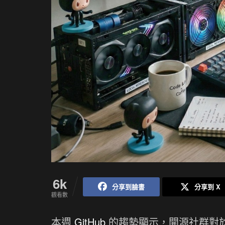
6k
分享到臉書
分享到 X
觀看數
本週
GitHub
的趨勢顯示，開源社群對於