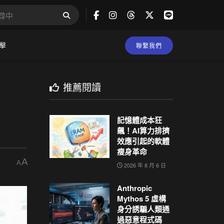
擊
聯繫我們
推薦閱讀
記憶體成本狂
飆！AI算力排擠
效應引起的軟體
瘦身革命
A
A
2026 年 8 月 6 日
Anthropic
Mythos 5 虛構
身分誘騙人類通
過惡意程式碼