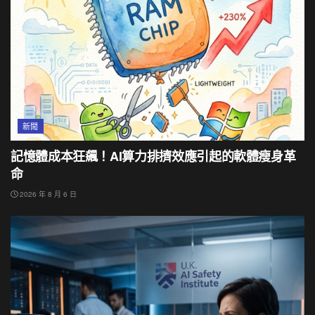
新聞
記憶體成本狂飆！AI算力排擠效應引起的軟體瘦身革
命
2026 年 8 月 6 日