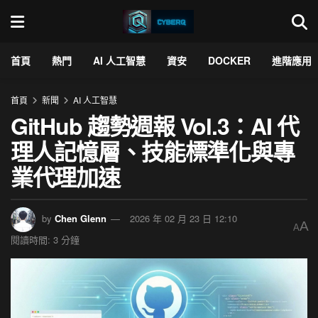
首頁
熱門
AI 人工智慧
資安
DOCKER
進階應用
首頁
新聞
AI 人工智慧
GitHub 趨勢週報 Vol.3：AI 代
理人記憶層、技能標準化與專
業代理加速
by
Chen Glenn
2026 年 02 月 23 日 12:10
A
A
閱讀時間: 3 分鐘