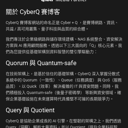
關於
CyberQ 賽博客
CyberQ 賽博客網站的命名正是 Cyber + Q ，是賽博網路、資訊、
共識 / 高可用叢集、量子科技與品質的綜合體。
我們專注於企業級網路與儲存環境建構、NAS 系統整合、資安解決
方案與 AI 應用顧問服務。透過以下三大面向的「Q」核心元素，我
們為您提供從基礎架構到資料智慧的雙引擎驅動力：
Quorum 與 Quantum-safe
在技術架構上，是基於信任的基礎架構，CyberQ 深入掌握分散式
系統中的 Quorum（一致性）、Queue（任務調度） 與 QoS（服務
品質），以 Quick（效率） 解決複雜的 IT 與資安問題。同時，我
們積極投入 Quantum-safe（後量子密碼學） 等新興資安領域，確
保企業基礎設施在未來運算時代具備堅不可摧的長期競爭力。
Query 與 Quotient
CyberQ 是協助企業成長的 AI 引擎，在堅韌的架構之上，我們透過
Query（洞察） 解析大量資料，並以 Quotient（提升企業科技智