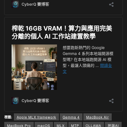
標籤:
Apple MLX framework
Gemma 4
MacBook Air
MacBook Pro
macOS
MLX
MTP
OLLAMA
地端AI