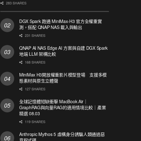
283 SHARES
DGX Spark 跑通 MiniMax-H3 官方全權重實
測，搭配 QNAP NAS 載入與輸出
231 SHARES
QNAP AI NAS Edge AI 方案與自建 DGX Spark
地端 LLM 架構比較
168 SHARES
MiniMax H3開放權重影片模型登場 支援多模
態素材與原生立體聲
127 SHARES
全球記憶體短缺衝擊 MacBook Air｜
GraphRAG與向量RAG的適用情境比較｜產業
精選 08.03
119 SHARES
Anthropic Mythos 5 虛構身分誘騙人類通過惡
意程式碼