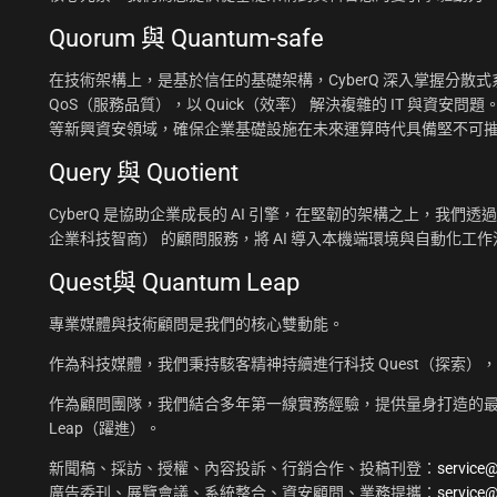
Quorum 與 Quantum-safe
在技術架構上，是基於信任的基礎架構，CyberQ 深入掌握分散式系統
QoS（服務品質），以 Quick（效率） 解決複雜的 IT 與資安問題
等新興資安領域，確保企業基礎設施在未來運算時代具備堅不可
Query 與 Quotient
CyberQ 是協助企業成長的 AI 引擎，在堅韌的架構之上，我們透過 Q
企業科技智商） 的顧問服務，將 AI 導入本機端環境與自動化
Quest與 Quantum Leap
專業媒體與技術顧問是我們的核心雙動能。
作為科技媒體，我們秉持駭客精神持續進行科技 Quest（探索）
作為顧問團隊，我們結合多年第一線實務經驗，提供量身打造的最佳
Leap（躍進）。
新聞稿、採訪、授權、內容投訴、行銷合作、投稿刊登：
service
廣告委刊、展覽會議、系統整合、資安顧問、業務提攜：
service