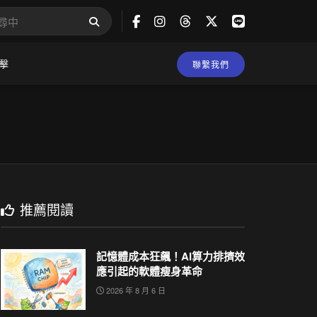
擊
聯繫我們
推薦閱讀
記憶體成本狂飆！AI算力排擠效
應引起的軟體瘦身革命
2026 年 8 月 6 日