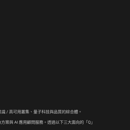
資訊、共識 / 高可用叢集、量子科技與品質的綜合體。
方案與 AI 應用顧問服務。透過以下三大面向的「Q」
：