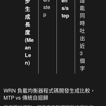
en
證
步
ste
s/s
能
生
p
tep
同
成
時
長
吐
度
出
(Me
近
an
3
Le
個
n)
字
WRN 負載均衡器程式碼開發生成比較，
MTP vs 傳統自迴歸