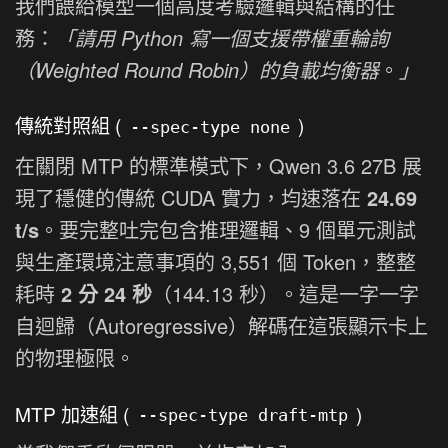
我們餵給模型一個高度考驗邏輯與結構的任
務：
「請用 Python 寫一個支援帶權重輪詢
（Weighted Round Robin）的負載均衡器
。
」
傳統對照組 (
)
--spec-type none
在關閉 MTP 的標準模式下，Qwen 3.6 27B 展
現了穩健的傳統 CUDA 實力，均速落在
24.69
t/s
。要完整吐完包含推理邏輯、9 個單元測試
與生產環境注意事項的 3,551 個 Token，整整
耗時
2 分 24 秒
（144.13 秒）。這是一字一字
自迴歸（Autoregressive）解碼在這張顯示卡上
的物理極限。
MTP 加速組 (
)
--spec-type draft-mtp