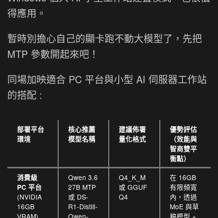
得應用。
暫時別擔心自己的顯卡跑不動大模型了，先把
MTP 參數開起來吧！
同場加映適合 PC 平台與小型 AI 伺服器工作站
的搭配 :
部署平台
核心推薦
建議佈署
優勢評估
環境
模型名稱
量化格式
（效能與
智商雙平
衡點）
Qwen 3.6
Q4_K_M
在 16GB
消費級
27B MTP
或 GGUF
有限頻寬
PC 平台
(NVIDIA
或 DS-
Q4
內，透過
16GB
R1-Distill-
MoE 與草
VRAM)
Qwen-
稿模型 +