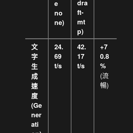
dra
e
ft-
no
mt
ne)
p)
文
24.
42.
+7
69
17
0.8
字
t/s
t/s
%
生
(流
成
暢)
速
度
(Ge
ner
ati