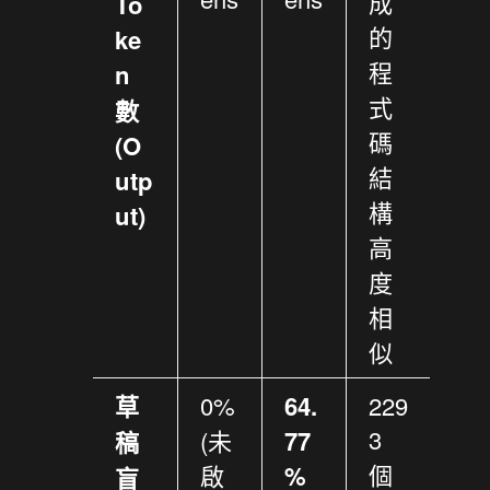
成
To
的
ke
程
n
式
數
碼
(O
結
utp
構
ut)
高
度
相
似
草
0%
64.
229
3
(未
77
稿
個
啟
%
盲