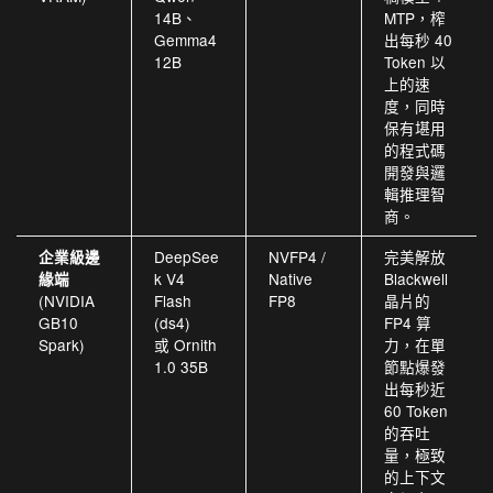
14B、
MTP，榨
Gemma4
出每秒 40
12B
Token 以
上的速
度，同時
保有堪用
的程式碼
開發與邏
輯推理智
商。
DeepSee
NVFP4 /
完美解放
企業級邊
k V4
Native
Blackwell
緣端
(NVIDIA
Flash
FP8
晶片的
GB10
(ds4)
FP4 算
Spark)
或 Ornith
力，在單
1.0 35B
節點爆發
出每秒近
60 Token
的吞吐
量，極致
的上下文