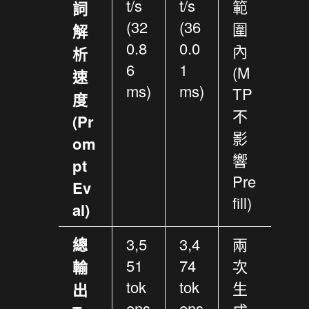
t/s
t/s
範
詞
(32
(36
圍
解
0.8
0.0
內
析
6
1
(M
速
ms)
ms)
TP
度
不
(Pr
影
om
響
pt
Pre
Ev
fill)
al)
總
3,5
3,4
兩
51
74
次
輸
tok
tok
生
出
ens
ens