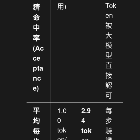
Tok
用)
猜
en
命
被
中
大
率
模
(Ac
型
ce
直
pta
接
nc
認
e)
可
平
1.0
2.9
每
0
4
步
均
tok
tok
驗
每
en/