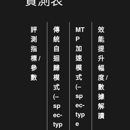
評
傳
MT
效
P
測
統
能
加
指
自
提
速
標 /
迴
升
模
參
歸
幅
式
數
模
度 /
(–
式
數
sp
(–
據
ec-
sp
解
typ
ec-
讀
e
typ