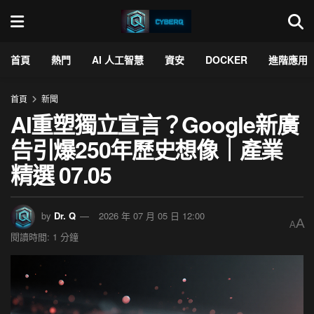
首頁
熱門
AI 人工智慧
資安
DOCKER
進階應用
首頁
新聞
AI重塑獨立宣言？Google新廣
告引爆250年歷史想像｜產業
精選 07.05
by
Dr. Q
2026 年 07 月 05 日 12:00
A
A
閱讀時間: 1 分鐘