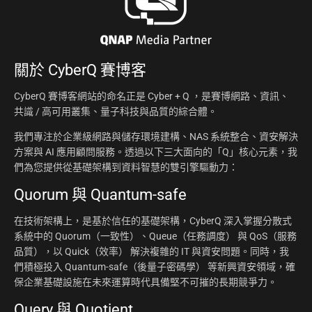
關於
CyberQ 賽博客
CyberQ 賽博客網站的命名正是 Cyber + Q ，是賽博網路、資訊、
共識 / 高可用叢集、量子科技與品質的綜合體。
我們專注於企業級網路與儲存環境建構、NAS 系統整合、資安解決
方案與 AI 應用顧問服務。透過以下三大面向的「Q」核心元素，我
們為您提供從基礎架構到資料智慧的雙引擎驅動力：
Quorum 與 Quantum-safe
在技術架構上，是基於信任的基礎架構，CyberQ 深入掌握分散式
系統中的 Quorum（一致性）、Queue（任務調度） 與 QoS（服務
品質），以 Quick（效率） 解決複雜的 IT 與資安問題。同時，我
們積極投入 Quantum-safe（後量子密碼學） 等新興資安領域，確
保企業基礎設施在未來運算時代具備堅不可摧的長期競爭力。
Query 與 Quotient