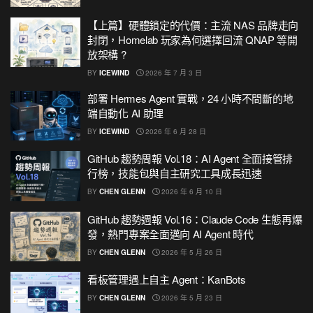
【上篇】硬體鎖定的代價：主流 NAS 品牌走向
封閉，Homelab 玩家為何選擇回流 QNAP 等開
放架構 ?
BY
ICEWIND
2026 年 7 月 3 日
部署 Hermes Agent 實戰，24 小時不間斷的地
端自動化 AI 助理
BY
ICEWIND
2026 年 6 月 28 日
GitHub 趨勢周報 Vol.18：AI Agent 全面接管排
行榜，技能包與自主研究工具成長迅速
BY
CHEN GLENN
2026 年 6 月 10 日
GitHub 趨勢週報 Vol.16：Claude Code 生態再爆
發，熱門專案全面邁向 AI Agent 時代
BY
CHEN GLENN
2026 年 5 月 26 日
看板管理遇上自主 Agent：KanBots
BY
CHEN GLENN
2026 年 5 月 23 日