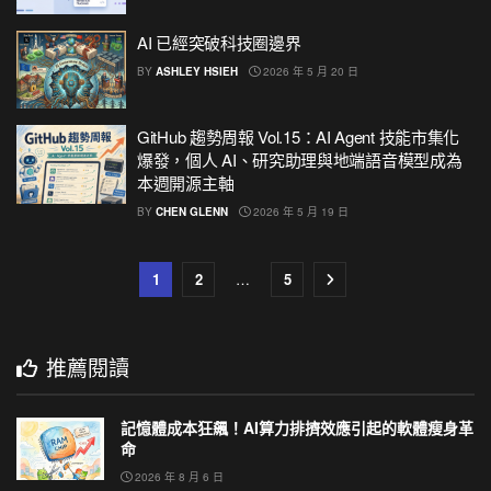
AI 已經突破科技圈邊界
BY
ASHLEY HSIEH
2026 年 5 月 20 日
GitHub 趨勢周報 Vol.15：AI Agent 技能市集化
爆發，個人 AI、研究助理與地端語音模型成為
本週開源主軸
BY
CHEN GLENN
2026 年 5 月 19 日
1
2
…
5
推薦閱讀
記憶體成本狂飆！AI算力排擠效應引起的軟體瘦身革
命
2026 年 8 月 6 日