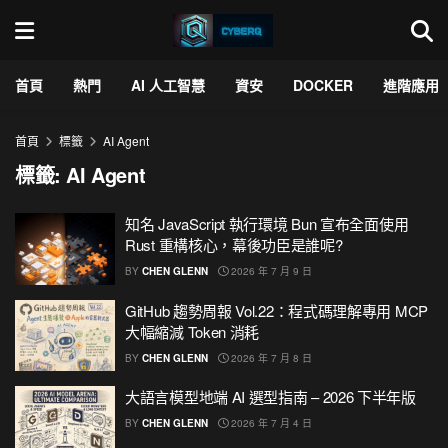
首頁
熱門
AI 人工智慧
資安
DOCKER
進階應用
首頁
標籤
AI Agent
標籤:
AI Agent
知名 JavaScript 執行環境 Bun 宣布全面使用
Rust 重構核心，幕後功臣是誰呢?
BY
CHEN GLENN
2026 年 7 月 9 日
GitHub 趨勢周報 Vol.22：程式碼理解專用 MCP
大幅縮減 Token 消耗
BY
CHEN GLENN
2026 年 7 月 8 日
大語言模型地端 AI 選型指南 – 2026 下半年版
BY
CHEN GLENN
2026 年 7 月 4 日