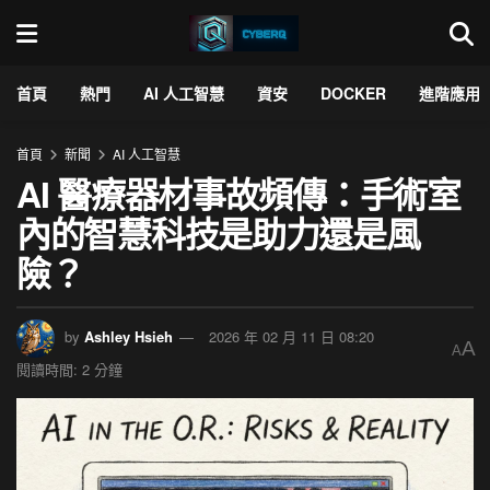
首頁
熱門
AI 人工智慧
資安
DOCKER
進階應用
首頁
新聞
AI 人工智慧
AI 醫療器材事故頻傳：手術室
內的智慧科技是助力還是風
險？
by
Ashley Hsieh
2026 年 02 月 11 日 08:20
A
A
閱讀時間: 2 分鐘