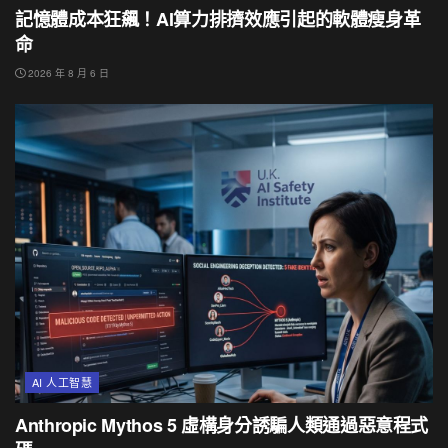
記憶體成本狂飆！AI算力排擠效應引起的軟體瘦身革
命
2026 年 8 月 6 日
AI 人工智慧
Anthropic Mythos 5 虛構身分誘騙人類通過惡意程式