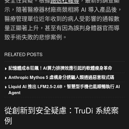
安全性質疑。根據
路透社報導
，最新的調查顯
示，隨著醫療器材廠商競相將 AI 導入產品後，
醫療管理單位近年收到的病人受影響的通報數
量正顯著上升，甚至有因為誤判身體器官而導
致手術失敗的悲慘案例。
RELATED POSTS
記憶體成本狂飆！AI算力排擠效應引起的軟體瘦身革命
Anthropic Mythos 5 虛構身分誘騙人類通過惡意程式碼
Liquid AI 推出 LFM2.5-2.6B，智慧型手機也能順暢執行 AI
Agent
從創新到安全疑慮：TruDi 系統案
例