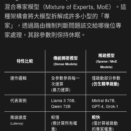
混合專家模型（Mixture of Experts, MoE）。這
種架構會將大模型拆解成許多小型的「專
家」，透過路由機制判斷問題該交給哪幾位專
家處理，其餘參數則保持休眠。
稀疏模型
傳統稠密模型
特性比較
(Sparse / MoE
(Dense Models)
Models)
運作邏輯
全參數參與每一
僅啟動部分參數
次運算
(仿生精準啟動)
(暴力運算)
代表案例
Llama 3 70B,
Mixtral 8x7B,
Qwen 72B
GPT-4, Grok-1
推論速度
較慢
較快
(需計算所有權
(僅計算被啟動
(Latency)
重)
的專家權重)