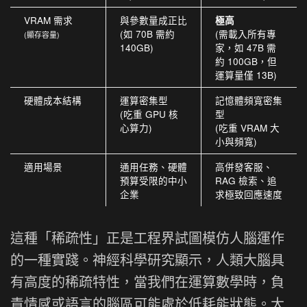
VRAM 需求
與參數量成正比
極高
(如 70B 需約
(需載入所有專
(顯存容量)
140GB)
家，如 47B 需
約 100GB，但
運算量僅 13B)
硬體成本結構
運算密集型
記憶體頻寬密集
(吃重 GPU 核
型
心算力)
(吃重 VRAM 大
小與頻寬)
適用場景
通用任務、硬體
高併發客服、
預算受限的中小
RAG 檢索、追
企業
求極致回應速度
這種「稀疏性」正是工程界試圖模仿人腦運作
的一種實踐。神經科學研究顯示，人類大腦具
有高度的稀疏特性，當我們在運算數學時，負
責情感或語言的腦區可能處於低耗能狀態。大