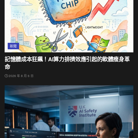
新聞
記憶體成本狂飆！AI算力排擠效應引起的軟體瘦身革
命
2026 年 8 月 6 日