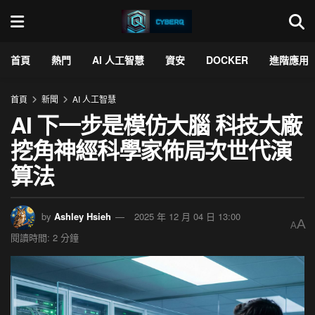
首頁
熱門
AI 人工智慧
資安
DOCKER
進階應用
首頁
新聞
AI 人工智慧
AI 下一步是模仿大腦 科技大廠
挖角神經科學家佈局次世代演
算法
by
Ashley Hsieh
2025 年 12 月 04 日 13:00
A
A
閱讀時間: 2 分鐘