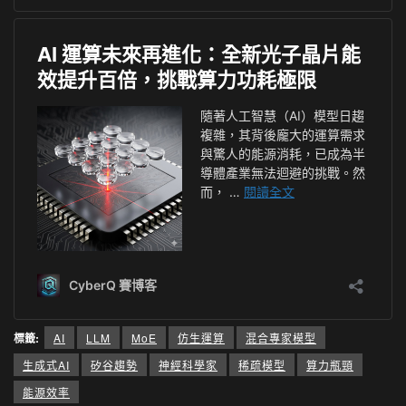
標籤:
AI
LLM
MoE
仿生運算
混合專家模型
生成式AI
矽谷趨勢
神經科學家
稀疏模型
算力瓶頸
能源效率