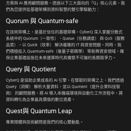
方案與 AI 應用顧問服務。透過以下三大面向的「Q」核心元素，我
們為您提供從基礎架構到資料智慧的雙引擎驅動力：
Quorum 與 Quantum-safe
在技術架構上，是基於信任的基礎架構，CyberQ 深入掌握分散式
系統中的 Quorum（一致性）、Queue（任務調度） 與 QoS（服務
品質），以 Quick（效率） 解決複雜的 IT 與資安問題。同時，我
們積極投入 Quantum-safe（後量子密碼學） 等新興資安領域，確
保企業基礎設施在未來運算時代具備堅不可摧的長期競爭力。
Query 與 Quotient
CyberQ 是協助企業成長的 AI 引擎，在堅韌的架構之上，我們透過
Query（洞察） 解析大量資料，並以 Quotient（提升企業科技智
商） 的顧問服務，將 AI 導入本機端環境與自動化工作流程中，將
資料轉化為企業最具價值的數位資產。
Quest與 Quantum Leap
專業媒體與技術顧問是我們的核心雙動能。