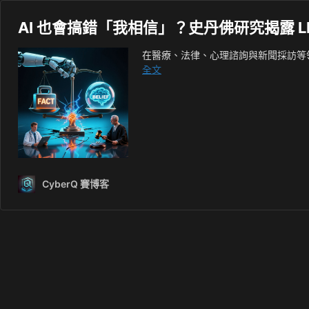
AI 也會搞錯「我相信」？史丹佛研究揭露 
在醫療、法律、心理諮詢與新聞採訪等領域
AI
全文
也
會
搞
錯
「我
相
信」？
CyberQ 賽博客
史
丹
佛
研
究
揭
露
LLM
難