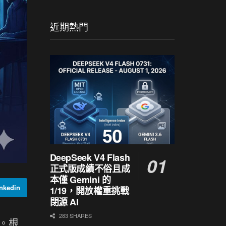
近期熱門
DeepSeek V4 Flash
正式版成績不俗且成
本僅 Gemini 的
kedin
1/19，開放權重挑戰
閉源 AI
283 SHARES
。根