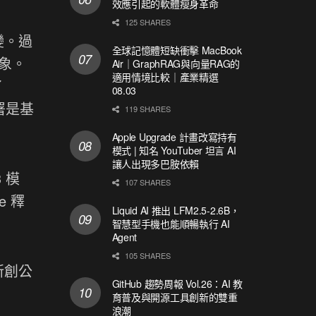
效應引起的軟體瘦身革命
125 SHARES
變。過
全球記憶體短缺衝擊 MacBook
象。
Air｜GraphRAG與向量RAG的
適用情境比較｜產業精選
了
08.03
署是基
119 SHARES
Apple Upgrade 計畫改寫持有
模式 | 知名 YouTuber 坦言 AI
讓人出現多巴胺依賴
 模
107 SHARES
e 釋
Liquid AI 推出 LFM2.5-2.6B，
智慧型手機也能順暢執行 AI
Agent
105 SHARES
新創公
GitHub 趨勢周報 Vol.26：AI 教
育普及與開源工具創新的雙重
浪潮