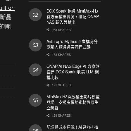
ilt on
DGX Spark 跑通 MiniMax-H3
斷晶
官方全權重實測，搭配 QNAP
NAS 載入與輸出
的開
253 SHARES
Anthropic Mythos 5 虛構身分
誘騙人類通過惡意程式碼
178 SHARES
QNAP AI NAS Edge AI 方案與
自建 DGX Spark 地端 LLM 架
構比較
171 SHARES
MiniMax H3開放權重影片模型
登場 支援多模態素材與原生
立體聲
128 SHARES
記憶體成本狂飆！AI算力排擠