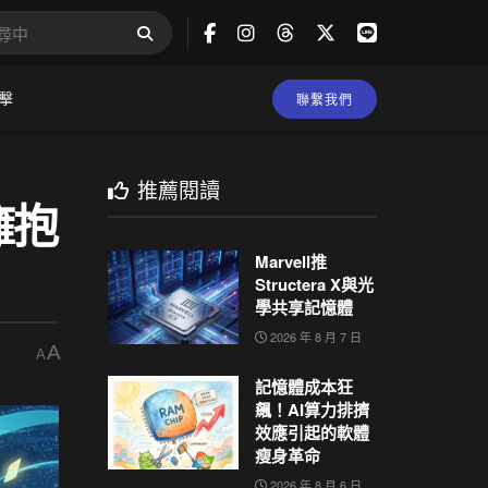
擊
聯繫我們
推薦閱讀
擁抱
Marvell推
Structera X與光
學共享記憶體
2026 年 8 月 7 日
A
A
記憶體成本狂
飆！AI算力排擠
效應引起的軟體
瘦身革命
2026 年 8 月 6 日