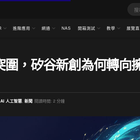
R
進階應用
網通
NAS
開箱測試
教學
展覽直
突圍，矽谷新創為何轉向
AI 人工智慧
,
新聞
閱讀時間: 2 分鐘