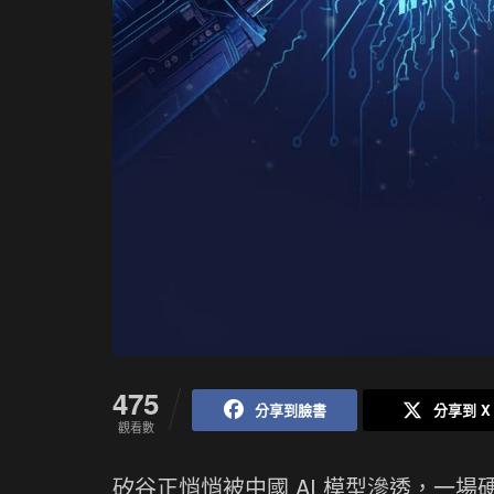
475
分享到臉書
分享到 X
觀看數
矽谷正悄悄被中國 AI 模型滲透，一