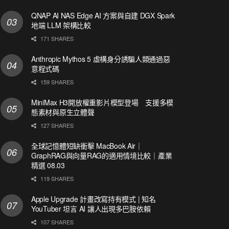
QNAP AI NAS Edge AI 方案與自建 DGX Spark
地端 LLM 架構比較
171 SHARES
Anthropic Mythos 5 虛構身分誘騙人類通過惡
意程式碼
159 SHARES
MiniMax H3開放權重影片模型登場 支援多模
態素材與原生立體聲
127 SHARES
全球記憶體短缺衝擊 MacBook Air｜
GraphRAG與向量RAG的適用情境比較｜產業
精選 08.03
119 SHARES
Apple Upgrade 計畫改寫持有模式 | 知名
YouTuber 坦言 AI 讓人出現多巴胺依賴
107 SHARES