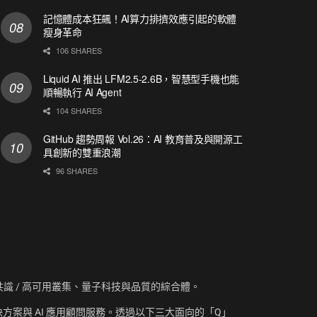
記憶體成本狂飆！AI算力排擠效應引起的軟體
瘦身革命
106 SHARES
Liquid AI 推出 LFM2.5-2.6B，智慧型手機也能
順暢執行 AI Agent
104 SHARES
GitHub 趨勢周報 Vol.26：AI 教育普及與開源工
具創新的雙重浪潮
96 SHARES
資訊、共識 / 高可用叢集、量子科技與品質的綜合體。
方案與 AI 應用顧問服務。透過以下三大面向的「Q」