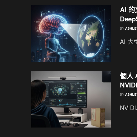
AI 
Dee
BY
ASHLE
AI 大
個人 
NVID
BY
ASHLE
NVI