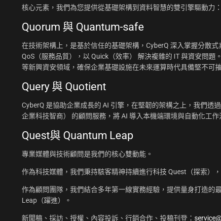
核心元素，我們為您提供從基礎架構到資料智慧的雙引擎驅動力
Quorum 與 Quantum-safe
在技術架構上，是基於信任的基礎架構，CyberQ 深入掌握分散式系統
QoS（服務品質），以 Quick（效率） 解決複雜的 IT 與資安問題
等新興資安領域，確保企業基礎設施在未來運算時代具備堅不可
Query 與 Quotient
CyberQ 是協助企業成長的 AI 引擎，在堅韌的架構之上，我們透過 Q
企業科技智商） 的顧問服務，將 AI 導入本機端環境與自動化
Quest與 Quantum Leap
專業媒體與技術顧問是我們的核心雙動能。
作為科技媒體，我們秉持駭客精神持續進行科技 Quest（探索）
作為顧問團隊，我們結合多年第一線實務經驗，提供量身打造的最佳
Leap（躍進）。
新聞稿、採訪、授權、內容投訴、行銷合作、投稿刊登：
service