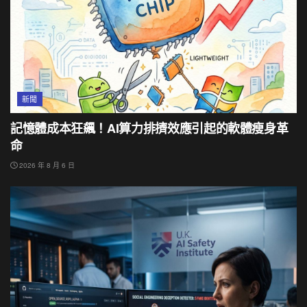
新聞
記憶體成本狂飆！AI算力排擠效應引起的軟體瘦身革
命
2026 年 8 月 6 日