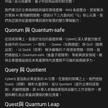
共識 / 高可用叢集、量子科技與品質的綜合體。
我們專注於企業級網路與儲存環境建構、NAS 系統整合、資安解決
方案與 AI 應用顧問服務。透過以下三大面向的「Q」核心元素，我
們為您提供從基礎架構到資料智慧的雙引擎驅動力：
Quorum 與 Quantum-safe
在技術架構上，是基於信任的基礎架構，CyberQ 深入掌握分散式
系統中的 Quorum（一致性）、Queue（任務調度） 與 QoS（服務
品質），以 Quick（效率） 解決複雜的 IT 與資安問題。同時，我
們積極投入 Quantum-safe（後量子密碼學） 等新興資安領域，確
保企業基礎設施在未來運算時代具備堅不可摧的長期競爭力。
Query 與 Quotient
CyberQ 是協助企業成長的 AI 引擎，在堅韌的架構之上，我們透過
Query（洞察） 解析大量資料，並以 Quotient（提升企業科技智
商） 的顧問服務，將 AI 導入本機端環境與自動化工作流程中，將
資料轉化為企業最具價值的數位資產。
Quest與 Quantum Leap