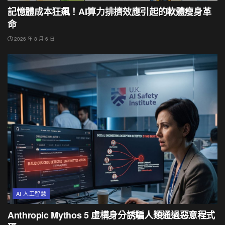
記憶體成本狂飆！AI算力排擠效應引起的軟體瘦身革
命
2026 年 8 月 6 日
AI 人工智慧
Anthropic Mythos 5 虛構身分誘騙人類通過惡意程式