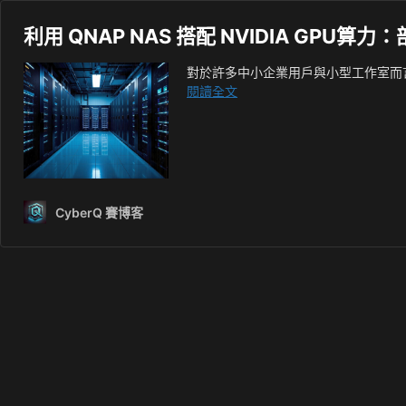
利用 QNAP NAS 搭配 NVIDIA GPU算
對於許多中小企業用戶與小型工作室而言
利
閱讀全文
用
QNAP
NAS
搭
配
NVIDIA
CyberQ 賽博客
GPU
算
力：
部
署
輕
量
級
AI
推