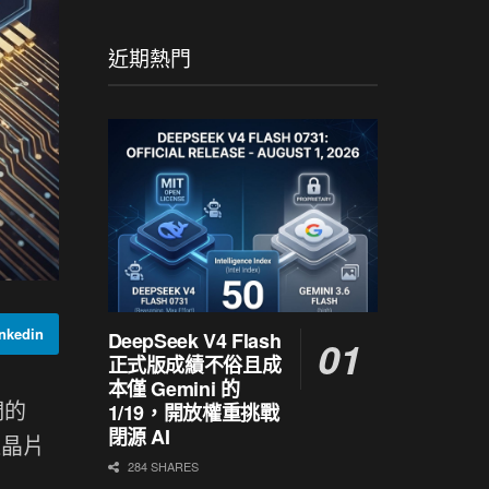
近期熱門
kedin
DeepSeek V4 Flash
正式版成績不俗且成
本僅 Gemini 的
們的
1/19，開放權重挑戰
閉源 AI
造晶片
284 SHARES