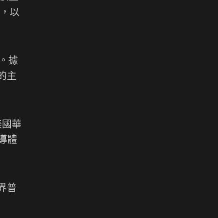
式，以
計。據
 的主
美國華
半導體
外界普