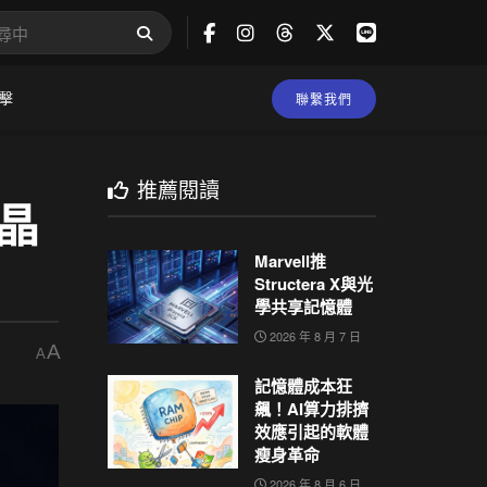
擊
聯繫我們
推薦閱讀
土晶
Marvell推
Structera X與光
學共享記憶體
2026 年 8 月 7 日
A
A
記憶體成本狂
飆！AI算力排擠
效應引起的軟體
瘦身革命
2026 年 8 月 6 日