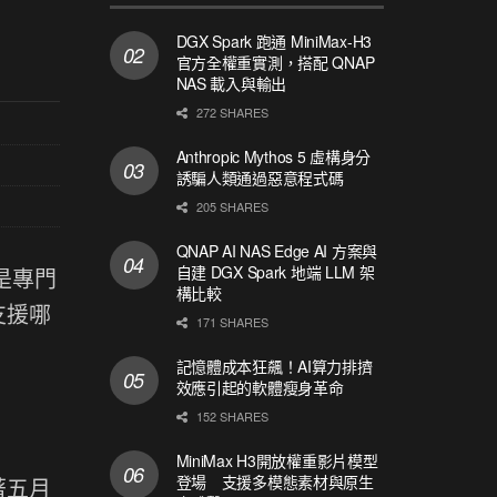
DGX Spark 跑通 MiniMax-H3
官方全權重實測，搭配 QNAP
NAS 載入與輸出
272 SHARES
Anthropic Mythos 5 虛構身分
誘騙人類通過惡意程式碼
205 SHARES
QNAP AI NAS Edge AI 方案與
自建 DGX Spark 地端 LLM 架
式是專門
構比較
支援哪
171 SHARES
記憶體成本狂飆！AI算力排擠
效應引起的軟體瘦身革命
152 SHARES
MiniMax H3開放權重影片模型
登場 支援多模態素材與原生
著五月