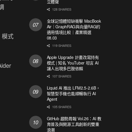
立體聲
調
128 SHARES
全球記憶體短缺衝擊 MacBook
Air｜GraphRAG與向量RAG的
適用情境比較｜產業精選
」模式
08.03
119 SHARES
Apple Upgrade 計畫改寫持有
模式 | 知名 YouTuber 坦言 AI
der
讓人出現多巴胺依賴
107 SHARES
Liquid AI 推出 LFM2.5-2.6B，
智慧型手機也能順暢執行 AI
Agent
105 SHARES
GitHub 趨勢周報 Vol.26：AI 教
育普及與開源工具創新的雙重
浪潮