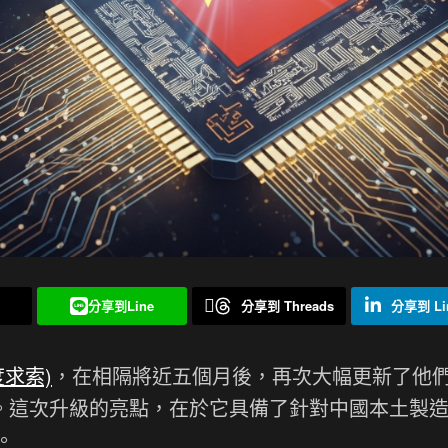
分享到Line
分享到 Threads
分享到 Lin
度求索)
，在相隔將近五個月後，再次大幅更新了他
 V3.1。這次升級的亮點，在於它具備了針對中國本土製
。