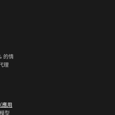
% 的情
代理
I（應用
表模型