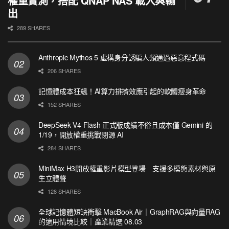
權重實測，搭配 QNAP NAS 載入與輸
出
289 SHARES
Anthropic Mythos 5 虛構身分誘騙人類通過惡意程式碼
206 SHARES
記憶體成本狂飆！AI算力排擠效應引起的軟體瘦身革命
152 SHARES
DeepSeek V4 Flash 正式版成績不俗且成本僅 Gemini 的
1/19，開放權重挑戰閉源 AI
284 SHARES
MiniMax H3開放權重影片模型登場 支援多模態素材與原
生立體聲
128 SHARES
全球記憶體短缺衝擊 MacBook Air｜GraphRAG與向量RAG
的適用情境比較｜產業精選 08.03