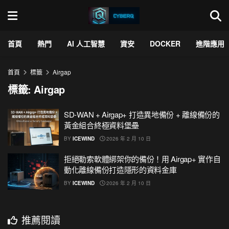
首頁
熱門
AI 人工智慧
資安
DOCKER
進階應用
首頁
標籤
Airgap
標籤:
Airgap
SD-WAN + Airgap+ 打造異地備份 + 離線備份的
黃金組合終極資料堡壘
BY
ICEWIND
2026 年 2 月 10 日
拒絕勒索軟體綁架你的備份！用 Airgap+ 實作自
動化離線備份打造隱形的資料金庫
BY
ICEWIND
2026 年 2 月 10 日
推薦閱讀