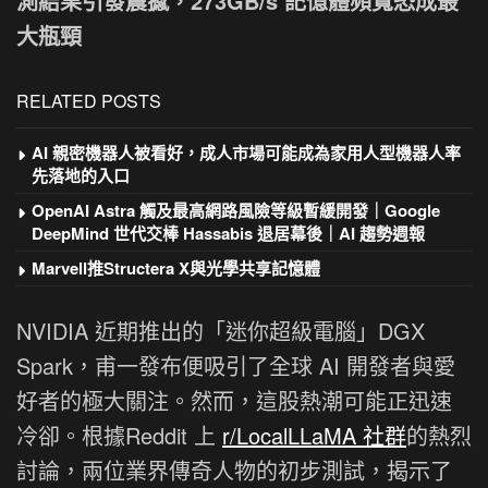
測結果引發震撼，273GB/s 記憶體頻寬恐成最
大瓶頸
RELATED POSTS
AI 親密機器人被看好，成人市場可能成為家用人型機器人率
先落地的入口
OpenAI Astra 觸及最高網路風險等級暫緩開發｜Google
DeepMind 世代交棒 Hassabis 退居幕後｜AI 趨勢週報
Marvell推Structera X與光學共享記憶體
NVIDIA 近期推出的「迷你超級電腦」DGX
Spark，甫一發布便吸引了全球 AI 開發者與愛
好者的極大關注。然而，這股熱潮可能正迅速
冷卻。根據Reddit 上
r/LocalLLaMA 社群
的熱烈
討論，兩位業界傳奇人物的初步測試，揭示了