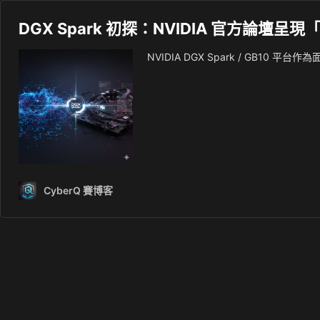
DGX Spark 初探：NVIDIA 官方論
NVIDIA DGX Spark / GB10
CyberQ 賽博客