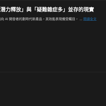
壇呈現「潛力釋放」與「疑難雜症多」並存的現實
DGX
 平台作為面向 AI 開發者的劃時代新產品，其效能表現備受矚目， …
閱讀全文
Spark
初
探：
NVIDI
官
方
論
壇
呈
現
「潛
力
釋
放」
與
「疑
難