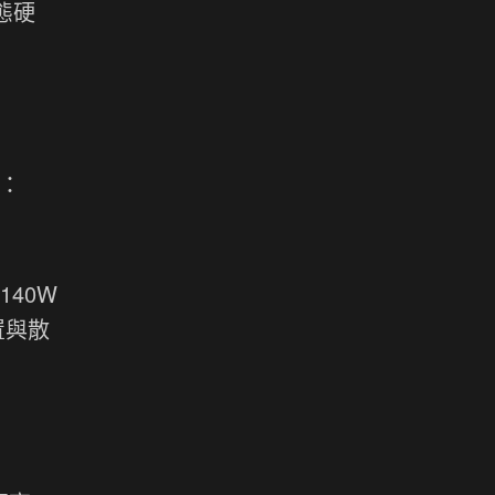
固態硬
明：
140W
置與散