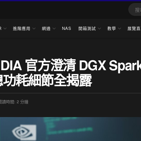
R
進階應用
網通
NAS
開箱測試
教學
展覽直
A 官方澄清 DGX Spar
 總功耗細節全揭露
閱讀時間: 2 分鐘