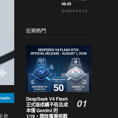
08.05
2026 年 8 月 5 日
近期熱門
DeepSeek V4 Flash
kedin
正式版成績不俗且成
本僅 Gemini 的
待平息
1/19，開放權重挑戰