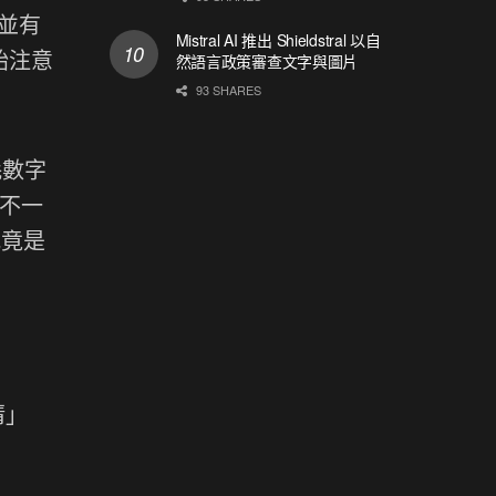
貨並有
Mistral AI 推出 Shieldstral 以自
始注意
然語言政策審查文字與圖片
93 SHARES
耗數字
現不一
究竟是
清」