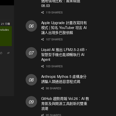
適用情境比較｜產業精選
08.03
119 SHARES
Apple Upgrade 計畫改寫持有
模式 | 知名 YouTuber 坦言 AI
讓人出現多巴胺依賴
107 SHARES
Liquid AI 推出 LFM2.5-2.6B，
智慧型手機也能順暢執行 AI
Agent
103 SHARES
Anthropic Mythos 5 虛構身分
誘騙人類通過惡意程式碼
98 SHARES
GitHub 趨勢周報 Vol.26：AI 教
育普及與開源工具創新的雙重
浪潮
95 SHARES