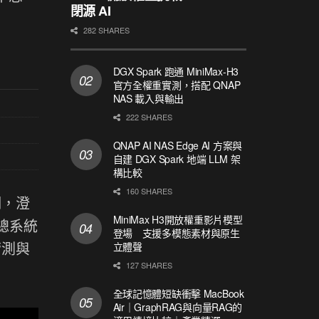
閉源 AI
282 SHARES
DGX Spark 跑通 MiniMax-H3
官方全權重實測，搭配 QNAP
NAS 載入與輸出
222 SHARES
QNAP AI NAS Edge AI 方案與
自建 DGX Spark 地端 LLM 架
構比較
160 SHARES
明，澄
MiniMax H3開放權重影片模型
總系統
登場 支援多模態素材與原生
猜測與
立體聲
127 SHARES
全球記憶體短缺衝擊 MacBook
Air｜GraphRAG與向量RAG的