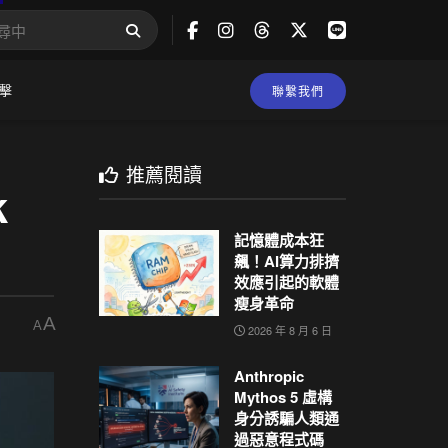
擊
聯繫我們
推薦閱讀
k
記憶體成本狂
飆！AI算力排擠
效應引起的軟體
瘦身革命
A
A
2026 年 8 月 6 日
Anthropic
Mythos 5 虛構
身分誘騙人類通
過惡意程式碼