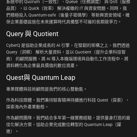
系統中的 Quorum（一致性）、Queue（任務調度） 與 QoS（服務
品質），以 Quick（效率） 解決複雜的 IT 與資安問題。同時，我
們積極投入 Quantum-safe（後量子密碼學） 等新興資安領域，確
保企業基礎設施在未來運算時代具備堅不可摧的長期競爭力。
Query 與 Quotient
CyberQ 是協助企業成長的 AI 引擎，在堅韌的架構之上，我們透過
Query（洞察） 解析大量資料，並以 Quotient（提升企業科技智
商） 的顧問服務，將 AI 導入本機端環境與自動化工作流程中，將
資料轉化為企業最具價值的數位資產。
Quest與 Quantum Leap
專業媒體與技術顧問是我們的核心雙動能。
作為科技媒體，我們秉持駭客精神持續進行科技 Quest（探索），
探索海內外產業動態。
作為顧問團隊，我們結合多年第一線實務經驗，提供量身打造的最
佳化解決方案，協助企業完成數位轉型的 Quantum Leap（躍
進）。