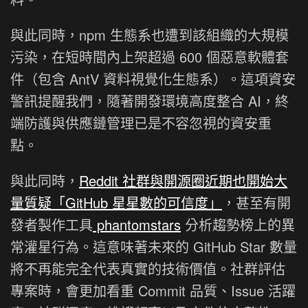
與此同時，npm 生態系也遭到該組織的大規模
污染，在短時間內上架超過 600 個惡意軟體套
件（包含 AntV 資料視覺化生態系）。這項資安
警訊提醒我們，隨著開發環境高度整合 AI，終
端防護與供應鏈管理已是不容忽視的資安重
點。
與此同時，
Reddit 社群與開源圈近期也開始大
量質疑「GitHub 星星數的可信度」
，甚至有開
發者製作工具
phantomstars
分析趨勢榜上的異
常灌星行為。這意味著未來的 GitHub Star 數量
將不再能完全代表真實的技術價值。社群評估
專案時，會更加看重 Commit 品質、Issue 活躍