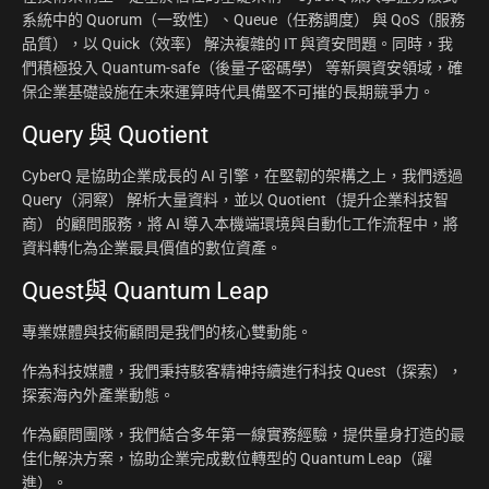
系統中的 Quorum（一致性）、Queue（任務調度） 與 QoS（服務
品質），以 Quick（效率） 解決複雜的 IT 與資安問題。同時，我
們積極投入 Quantum-safe（後量子密碼學） 等新興資安領域，確
保企業基礎設施在未來運算時代具備堅不可摧的長期競爭力。
Query 與 Quotient
CyberQ 是協助企業成長的 AI 引擎，在堅韌的架構之上，我們透過
Query（洞察） 解析大量資料，並以 Quotient（提升企業科技智
商） 的顧問服務，將 AI 導入本機端環境與自動化工作流程中，將
資料轉化為企業最具價值的數位資產。
Quest與 Quantum Leap
專業媒體與技術顧問是我們的核心雙動能。
作為科技媒體，我們秉持駭客精神持續進行科技 Quest（探索），
探索海內外產業動態。
作為顧問團隊，我們結合多年第一線實務經驗，提供量身打造的最
佳化解決方案，協助企業完成數位轉型的 Quantum Leap（躍
進）。