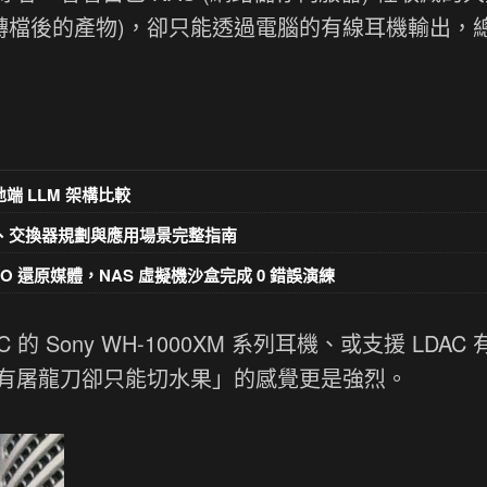
 光碟轉檔後的產物)，卻只能透過電腦的有線耳機輸出，
k 地端 LLM 架構比較
材選擇、交換器規劃與應用場景完整指南
打造 ISO 還原媒體，NAS 虛擬機沙盒完成 0 錯誤演練
Sony WH-1000XM 系列耳機、或支援 LDAC 有 
「有屠龍刀卻只能切水果」的感覺更是強烈。