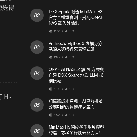
總覺得
DGX Spark 跑通 MiniMax-H3
官方全權重實測，搭配 QNAP
NAS 載入與輸出
272 SHARES
Anthropic Mythos 5 虛構身分
誘騙人類通過惡意程式碼
205 SHARES
QNAP AI NAS Edge AI 方案與
自建 DGX Spark 地端 LLM 架
構比較
171 SHARES
Hi-
記憶體成本狂飆！AI算力排擠
效應引起的軟體瘦身革命
152 SHARES
MiniMax H3開放權重影片模型
登場 支援多模態素材與原生