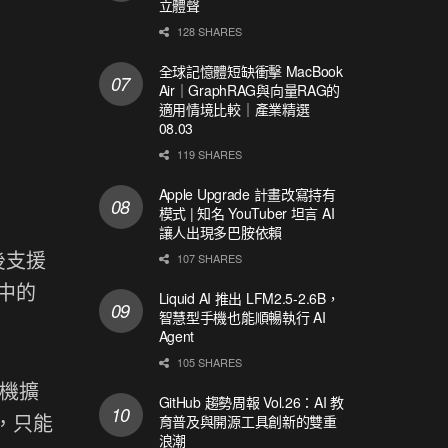
立體聲
128 SHARES
全球記憶體短缺衝擊 MacBook
Air｜GraphRAG與向量RAG的
適用情境比較｜產業精選
08.03
119 SHARES
Apple Upgrade 計畫改寫持有
模式 | 知名 YouTuber 坦言 AI
讓人出現多巴胺依賴
後支援
107 SHARES
中的
Liquid AI 推出 LFM2.5-2.6B，
智慧型手機也能順暢執行 AI
Agent
105 SHARES
耳機擴
GitHub 趨勢周報 Vol.26：AI 教
，只能
育普及與開源工具創新的雙重
浪潮