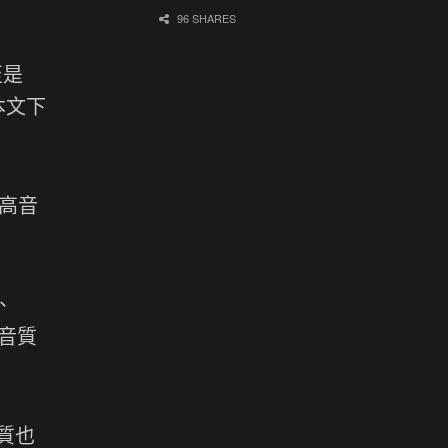
96 SHARES
至是
本文下
 高音
、
高音質
音質也