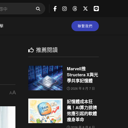
擊
聯繫我們
推薦閱讀
Marvell推
Structera X與光
學共享記憶體
2026 年 8 月 7 日
A
A
記憶體成本狂
飆！AI算力排擠
效應引起的軟體
瘦身革命
2026 年 8 月 6 日