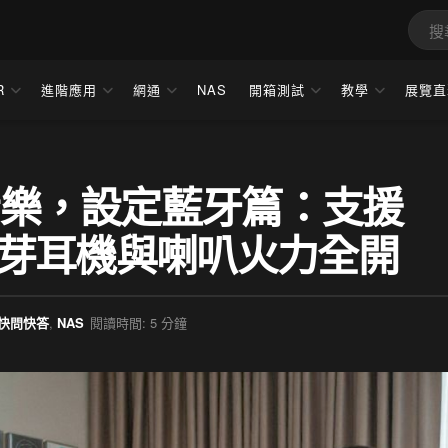
R
進階應用
網通
NAS
開箱測試
教學
展覽直
質音樂，設定藍牙篇：支援
es 藍芽耳機與喇叭火力全開
Q 快問快答
,
NAS
閱讀時間: 5 分鐘