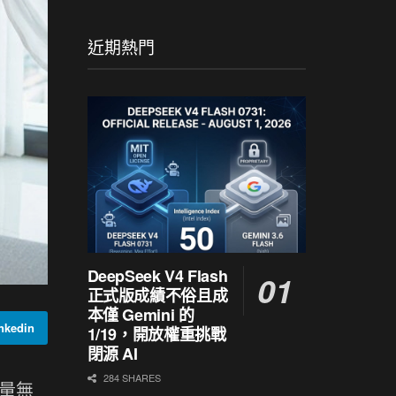
近期熱門
DeepSeek V4 Flash
正式版成績不俗且成
本僅 Gemini 的
kedin
1/19，開放權重挑戰
閉源 AI
284 SHARES
大量無