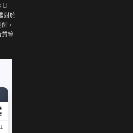
 比
是對於
提醒，
音質等