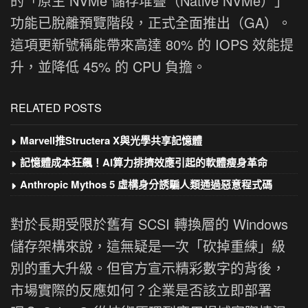
的「原生 NVMe 儲存堆疊（Native NVMe）」
功能已脫離預覽階段，正式全面推出（GA）。
這項更新號稱能帶來高達 80% 的 IOPS 效能提
升，並降低 45% 的 CPU 負擔。
RELATED POSTS
Marvell推Structera X與光學共享記憶體
記憶體成本狂飆！AI算力排擠效應引起的軟體瘦身革命
Anthropic Mythos 5 虛構身分誘騙人類通過惡意程式碼
對於長期受限於舊有 SCSI 轉換層的 Windows
儲存架構來說，這無疑是一次「砍掉重練」級
別的重大升級。但官方宣示精彩數字的背後，
市場實際的反應如何？企業是否該立即部署