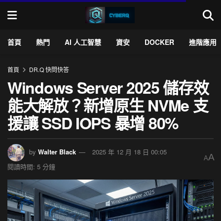
首頁
熱門
AI 人工智慧
資安
DOCKER
進階應用
首頁
DR.Q 快問快答
Windows Server 2025 儲存效
能大解放？新增原生 NVMe 支
援讓 SSD IOPS 暴增 80%
by
Walter Black
2025 年 12 月 18 日 00:05
A
A
閱讀時間: 5 分鐘