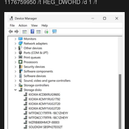
1176759950 /t REG_DWORD /d 1 /f