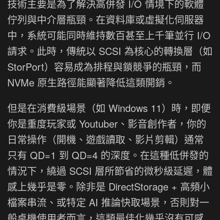
技術主要是為了解決高併發 I/O 情境下的軟體
佇列與中介層瓶頸。在資料庫或虛擬化伺服器
中，系統可能同時維持數百甚至上千筆並行 I/O
請求。此時，傳統以 SCSI 為核心的轉換層（如
StorPort）容易成為排程與鎖競爭的瓶頸，而
NVMe 原生路徑能顯著降低這類開銷。
但是在消費級場景（如 Windows 11）時，即便
你是重度玩家或 Youtuber、影音創作者，你的
日常操作（開機、遊戲讀取、影片剪輯）通常
只有 QD=1 到 QD=4 的深度。在這種低併發的
情況下，繞過 SCSI 層所節省的微秒級延遲，體
感上幾乎是零。除非是 DirectStorage + 高頻小
檔案串流、或特定 AI 推論快取場景，否則對一
般桌機使用者而言，這類最佳化幾乎沒有可感