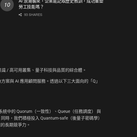
AI 浪潮襲來，企業能記取歷史教訓，成功重塑
勞工技能嗎？
93 SHARES
資訊、共識 / 高可用叢集、量子科技與品質的綜合體。
方案與 AI 應用顧問服務。透過以下三大面向的「Q」
：
中的 Quorum（一致性）、Queue（任務調度） 與
。同時，我們積極投入 Quantum-safe（後量子密碼學）
摧的長期競爭力。