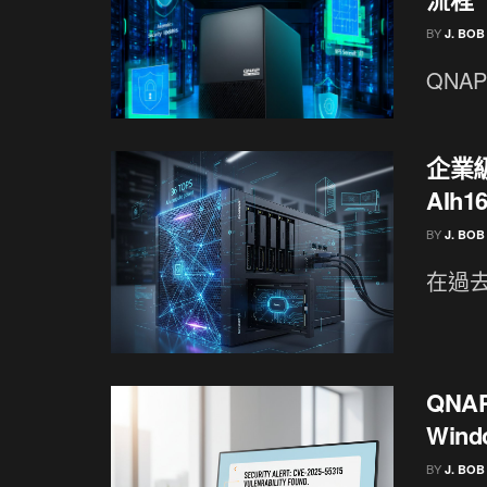
BY
J. BOB
QNAP
企業級
AIh1
BY
J. BOB
在過去
QNA
Wind
BY
J. BOB