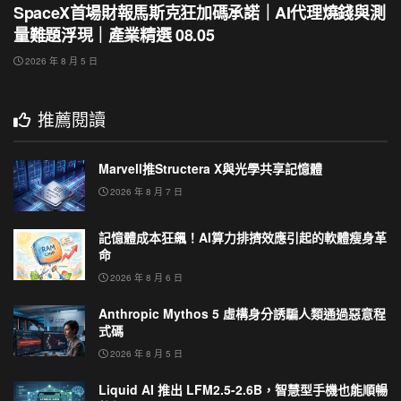
SpaceX首場財報馬斯克狂加碼承諾｜AI代理燒錢與測
量難題浮現｜產業精選 08.05
2026 年 8 月 5 日
推薦閱讀
Marvell推Structera X與光學共享記憶體
2026 年 8 月 7 日
記憶體成本狂飆！AI算力排擠效應引起的軟體瘦身革
命
2026 年 8 月 6 日
Anthropic Mythos 5 虛構身分誘騙人類通過惡意程
式碼
2026 年 8 月 5 日
Liquid AI 推出 LFM2.5-2.6B，智慧型手機也能順暢