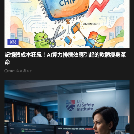
新聞
記憶體成本狂飆！AI算力排擠效應引起的軟體瘦身革
命
2026 年 8 月 6 日