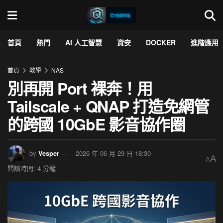
首頁
熱門
AI 人工智慧
資安
DOCKER
進階應用
首頁
教學
NAS
別再開 Port 裸奔！用
Tailscale + QNAP 打造免網管
的跨國 10GbE 影音協作圈
by
Vesper
2026 年 06 月 29 日 18:30
A
A
閱讀時間: 4 分鐘