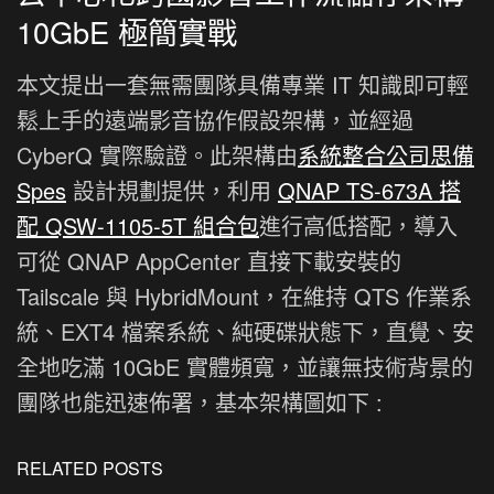
10GbE 極簡實戰
本文提出一套無需團隊具備專業 IT 知識即可輕
鬆上手的遠端影音協作假設架構，並經過
CyberQ 實際驗證。此架構由
系統整合公司思備
Spes
設計規劃提供，利用
QNAP TS-673A 搭
配 QSW-1105-5T 組合包
進行高低搭配，導入
可從 QNAP AppCenter 直接下載安裝的
Tailscale 與 HybridMount，在維持 QTS 作業系
統、EXT4 檔案系統、純硬碟狀態下，直覺、安
全地吃滿 10GbE 實體頻寬，並讓無技術背景的
團隊也能迅速佈署，基本架構圖如下 :
RELATED POSTS