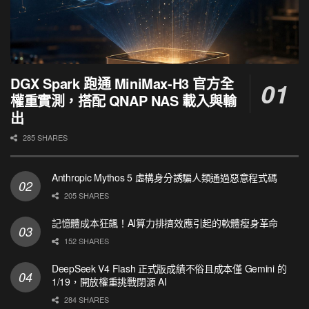
DGX Spark 跑通 MiniMax-H3 官方全
權重實測，搭配 QNAP NAS 載入與輸
出
285 SHARES
Anthropic Mythos 5 虛構身分誘騙人類通過惡意程式碼
205 SHARES
記憶體成本狂飆！AI算力排擠效應引起的軟體瘦身革命
152 SHARES
DeepSeek V4 Flash 正式版成績不俗且成本僅 Gemini 的
1/19，開放權重挑戰閉源 AI
284 SHARES