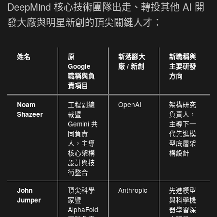
DeepMind 核心技術團隊出走、轉投其他 AI 開
發大廠與明星新創的頂尖關鍵人才：
姓名
原
新落腳大
新職稱與
Google
廠 / 新創
主要研發
職稱與負
方向
責項目
工程副總
OpenAI
架構研究
Noam
裁暨
負責人，
Shazeer
Gemini 共
主導下一
同負責
代先進模
人，主導
型底層架
核心架構
構設計
設計與技
術整合
頂尖科學
Anthropic
先進模型
John
家暨
與科學機
Jumper
AlphaFold
器學習深