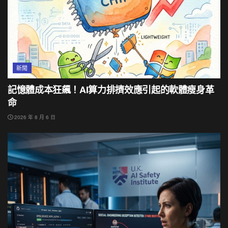
新聞
記憶體成本狂飆！AI算力排擠效應引起的軟體瘦身革
命
2026 年 8 月 6 日