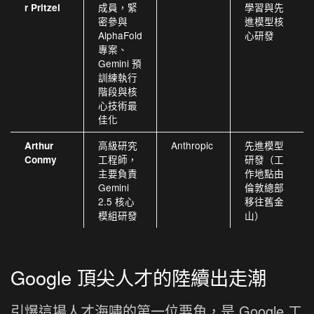
成員，緊
學習與先
r Pritzel
密參與
進模型核
AlphaFold
心研發
專案、
Gemini 預
訓練執行
階段與核
心技術最
佳化
高級研究
Anthropic
先進模型
Arthur
工程師，
研發（工
Conmy
主要負責
作地點由
Gemini
倫敦總部
2.5 核心
移往舊金
模組研發
山）
Google 頂尖人才的陸續出走潮
引爆這場人才海嘯的第一位要角，是 Google 工