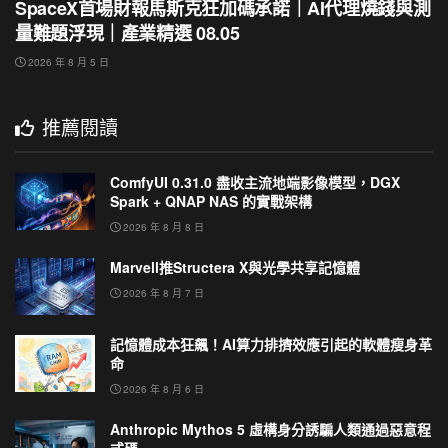
SpaceX首場財報馬斯克狂加碼承諾｜AI代理燒錢與測
量難題浮現｜產業精選 08.05
2026 年 8 月 5 日
推薦閱讀
ComfyUI 0.31.0 盡收主流地端影像模型，DGX
Spark + QNAP NAS 的實戰架構
2026 年 8 月 8 日
Marvell推Structera X與光學共享記憶體
2026 年 8 月 7 日
記憶體成本狂飆！AI算力排擠效應引起的軟體瘦身革
命
2026 年 8 月 6 日
Anthropic Mythos 5 虛構身分誘騙人類通過惡意程
式碼