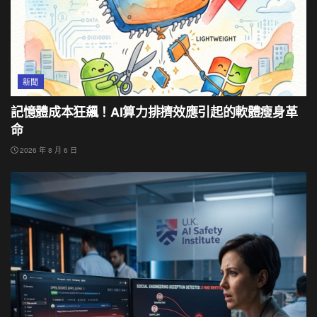
新聞
記憶體成本狂飆！AI算力排擠效應引起的軟體瘦身革
命
2026 年 8 月 6 日