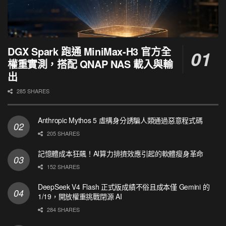
DGX Spark 跑通 MiniMax-H3 官方全
權重實測，搭配 QNAP NAS 載入與輸
出
285 SHARES
Anthropic Mythos 5 虛構身分誘騙人類通過惡意程式碼
205 SHARES
記憶體成本狂飆！AI算力排擠效應引起的軟體瘦身革命
152 SHARES
DeepSeek V4 Flash 正式版成績不俗且成本僅 Gemini 的
1/19，開放權重挑戰閉源 AI
284 SHARES