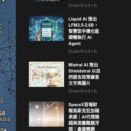
2026 年 8 月 5 日
Liquid AI 推出
LFM2.5-2.6B，
智慧型手機也能
順暢執行 AI
Agent
2026 年 8 月 5 日
Mistral AI 推出
Shieldstral 以自
然語言政策審查
文字與圖片
2026 年 8 月 5 日
SpaceX首場財
報馬斯克狂加碼
承諾｜AI代理燒
錢與測量難題浮
現｜產業精選