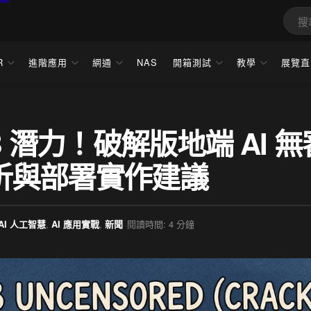
R
進階應用
網通
NAS
開箱測試
教學
展覽直
1B 潛力！破解版地端 AI 無
解析與部署實作建議
AI 人工智慧
,
AI 應用實戰
,
新聞
閱讀時間: 4 分鐘