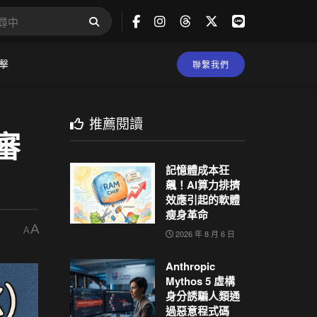
擊
聯繫我們
推薦閱讀
審
記憶體成本狂
飆！AI算力排擠
效應引起的軟體
瘦身革命
A
A
2026 年 8 月 6 日
Anthropic
Mythos 5 虛構
身分誘騙人類通
過惡意程式碼