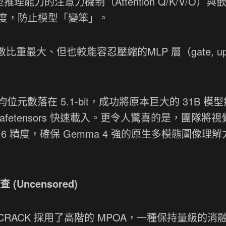
型推理能力的注意力機制（Attention Q/K/V/O）與
t 的精度，防止模型「變笨」。
參數比重最大、但也較能容忍壓縮的MLP 層（gate, up
數落在 5.1-bit，成功將原本巨大的 31B 模
ve safetensors 快速載入。更令人驚喜的是，團隊將
loat16 精度，確保 Gemma 4 強的原生多模態圖像理
Uncensored)
ACK 採用了高階的 MPOA，一種保持量級的消