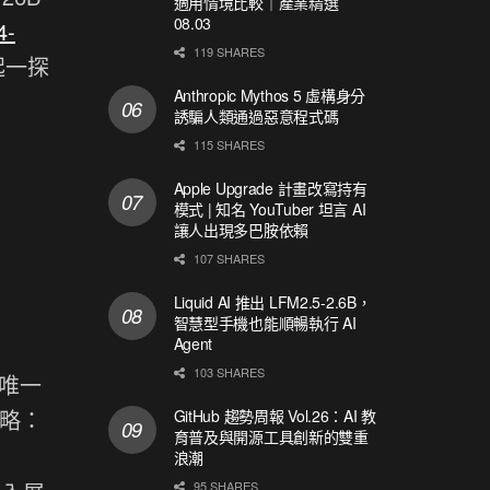
適用情境比較｜產業精選
08.03
4-
119 SHARES
起一探
Anthropic Mythos 5 虛構身分
誘騙人類通過惡意程式碼
115 SHARES
Apple Upgrade 計畫改寫持有
模式 | 知名 YouTuber 坦言 AI
讓人出現多巴胺依賴
107 SHARES
Liquid AI 推出 LFM2.5-2.6B，
智慧型手機也能順暢執行 AI
Agent
103 SHARES
是唯一
策略：
GitHub 趨勢周報 Vol.26：AI 教
育普及與開源工具創新的雙重
浪潮
95 SHARES