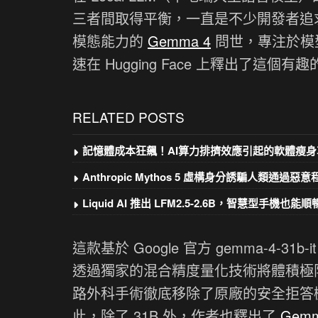
三者間取得平衡，一直是不少開發者追求的
模態能力的
Gemma 4
問世，專注於模型去對
速在 Hugging Face 上釋出了這個有
RELATED POSTS
記憶體成本狂飆！AI算力排擠效應引起的軟體瘦身
Anthropic Mythos 5 虛構身分誘騙人類通過惡
Liquid AI 推出 LFM2.5-2.6B，智慧型手機也能順暢
這款基於 Google 官方 gemma-4-3
透過獨家的混合精度量化技術將體積極限壓
路外科手術徹底移除了原廠的安全拒答
此，除了 31B 外，作者也釋出了
Gemm