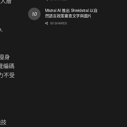
嵌入層
Mistral AI 推出 Shieldstral 以自
然語言政策審查文字與圖片
93 SHARES
,
型瘦身
視覺編碼
解力不受
融技