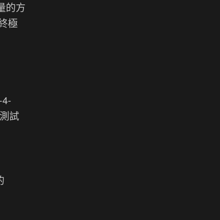
向量的方
的終極
4-
些測試
的