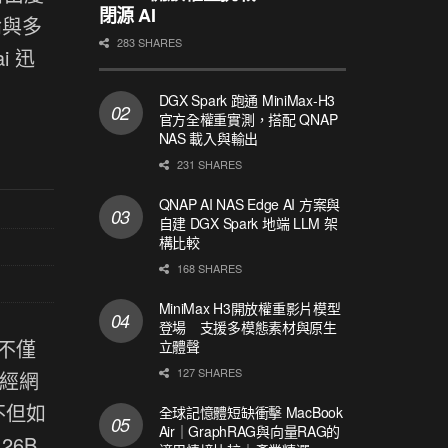
閉源 AI
論與多
283 SHARES
i 迅
DGX Spark 跑通 MiniMax-H3
官方全權重實測，搭配 QNAP
NAS 載入與輸出
231 SHARES
QNAP AI NAS Edge AI 方案與
自建 DGX Spark 地端 LLM 架
構比較
168 SHARES
MiniMax H3開放權重影片模型
登場 支援多模態素材與原生
，不僅
立體聲
127 SHARES
神經網
不但如
全球記憶體短缺衝擊 MacBook
Air｜GraphRAG與向量RAG的
26B